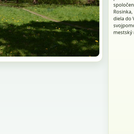
spoločen
Rosinka,
diela do
svojpomo
mestský m