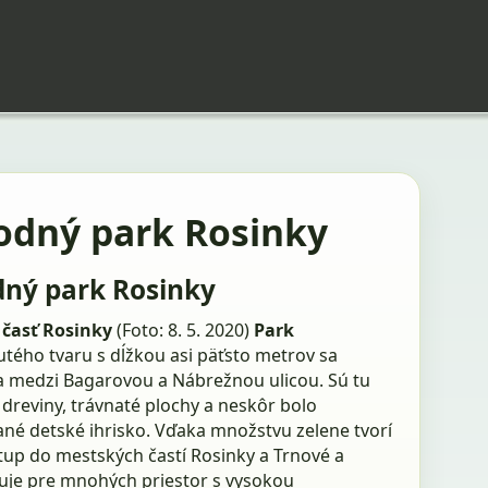
rodný park Rosinky
dný park Rosinky
časť Rosinky
(Foto: 8. 5. 2020)
Park
utého tvaru s dĺžkou asi päťsto metrov sa
 medzi Bagarovou a Nábrežnou ulicou. Sú tu
dreviny, trávnaté plochy a neskôr bolo
né detské ihrisko. Vďaka množstvu zelene tvorí
tup do mestských častí Rosinky a Trnové a
uje pre mnohých priestor s vysokou