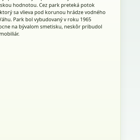
skou hodnotou. Cez park preteká potok
 ktorý sa vlieva pod korunou hrádze vodného
 Váhu. Park bol vybudovaný v roku 1965
cne na bývalom smetisku, neskôr pribudol
obiliár.