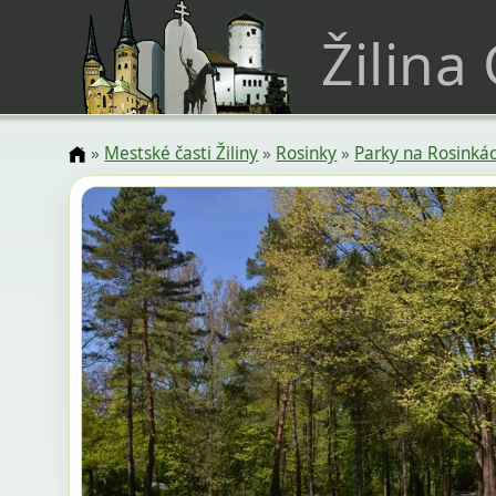
Žilina
»
Mestské časti Žiliny
»
Rosinky
»
Parky na Rosinká