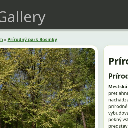
 Gallery
ch
»
Prírodný park Rosinky
Prí
Príro
Mestská 
pretiahn
nachádza
prírodné 
vybudova
pekný vs
predstav