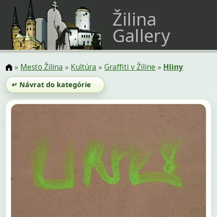
Žilina
Gallery
»
Mesto Žilina
»
Kultúra
»
Graffiti v Žiline
»
Hliny
↵ Návrat do kategórie