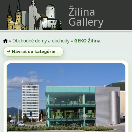
Žilina
Gallery
»
Obchodné domy a obchody
»
GEKO Žilina
↵ Návrat do kategórie