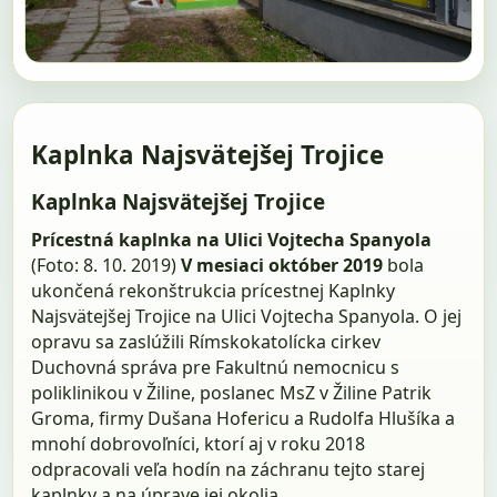
Kaplnka Najsvätejšej Trojice
Kaplnka Najsvätejšej Trojice
Prícestná kaplnka na Ulici Vojtecha Spanyola
(Foto: 8. 10. 2019)
V mesiaci október 2019
bola
ukončená rekonštrukcia prícestnej Kaplnky
Najsvätejšej Trojice na Ulici Vojtecha Spanyola. O jej
opravu sa zaslúžili Rímskokatolícka cirkev
Duchovná správa pre Fakultnú nemocnicu s
poliklinikou v Žiline, poslanec MsZ v Žiline Patrik
Groma, firmy Dušana Hofericu a Rudolfa Hlušíka a
mnohí dobrovoľníci, ktorí aj v roku 2018
odpracovali veľa hodín na záchranu tejto starej
kaplnky a na úprave jej okolia.