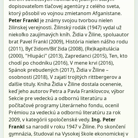
dopisovateľom tlačovej agentúry z celého sveta,
ktorý pôsobil vo vojnou zmietanom Afganistane.
Peter Frankl
je známy svojou tvorbou nielen
žilinskej verejnosti. Žilinský rodák (1947) vydal už
niekoľko zaujímavých kníh. Židia v Žiline, spoluautor
brat Pavel Frankl (2009), História nielen nášho rodu
(2011), Byť židom/Biť žida (2008), (Re)kapitulácia
(2000), "Hlupáci" (2013), Zapredanci (2015), Ten, kto
chodí po chodníku (2016), V mene krvi (2016),
Spánok prebudených (2017), Židia v Žiline –
osobnosti (2018), V zajatí trojitých rittbergerov a
ďalšie tituly. Kniha Židia v Žiline dostala ocenenie,
keď jeho autorov Petra a Pavla Franklovcov, výbor
Sekcie pre vedeckú a odbornú literatúru a
počítačové programy Literárneho fondu, ocenil
Prémiou za vedeckú a odbornú literatúru za rok
2009, v kategórii spoločenské vedy.
Ing. Peter
Frankl
sa narodil v roku 1947 v Žiline. Po skončení
gymnázia, študoval na Vysokej škole ekonomickej v