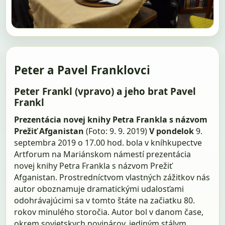
Peter a Pavel Franklovci
Peter Frankl (vpravo) a jeho brat Pavel
Frankl
Prezentácia novej knihy Petra Frankla s názvom
Prežiť Afganistan
(Foto: 9. 9. 2019)
V pondelok
9.
septembra 2019 o 17.00 hod. bola v kníhkupectve
Artforum na Mariánskom námestí prezentácia
novej knihy Petra Frankla s názvom Prežiť
Afganistan. Prostredníctvom vlastných zážitkov nás
autor oboznamuje dramatickými udalosťami
odohrávajúcimi sa v tomto štáte na začiatku 80.
rokov minulého storočia. Autor bol v danom čase,
okrem sovietskych novinárov, jediným stálym