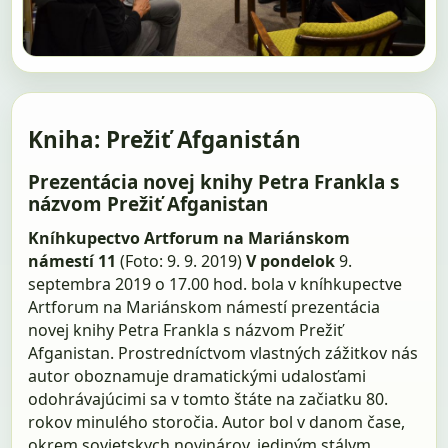
Kniha: Prežiť Afganistán
Prezentácia novej knihy Petra Frankla s
názvom Prežiť Afganistan
Kníhkupectvo Artforum na Mariánskom
námestí 11
(Foto: 9. 9. 2019)
V pondelok
9.
septembra 2019 o 17.00 hod. bola v kníhkupectve
Artforum na Mariánskom námestí prezentácia
novej knihy Petra Frankla s názvom Prežiť
Afganistan. Prostredníctvom vlastných zážitkov nás
autor oboznamuje dramatickými udalosťami
odohrávajúcimi sa v tomto štáte na začiatku 80.
rokov minulého storočia. Autor bol v danom čase,
okrem sovietskych novinárov, jediným stálym