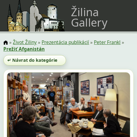
Žilina
Gallery
»
Život Žiliny
»
Prezentácia publikácií
»
Peter Frankl
»
Prežiť Afganistán
↵ Návrat do kategórie