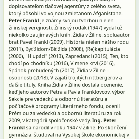
dopisovateľom tlačovej agentúry z celého sveta,
ktorý pôsobil vo vojnou zmietanom Afganistane.
Peter Frankl
je známy svojou tvorbou nielen
žilinskej verejnosti. Žilinský rodák (1947) vydal už
niekoľko zaujímavých kníh. Židia v Žiline, spoluautor
brat Pavel Frankl (2009), História nielen nášho rodu
(2011), Byť židom/Biť žida (2008), (Re)kapitulácia
(2000), "Hlupáci" (2013), Zapredanci (2015), Ten, kto
chodí po chodníku (2016), V mene krvi (2016),
Spánok prebudených (2017), Židia v Žiline –
osobnosti (2018), V zajatí trojitých rittbergerov a
ďalšie tituly. Kniha Židia v Žiline dostala ocenenie,
keď jeho autorov Petra a Pavla Franklovcov, výbor
Sekcie pre vedeckú a odbornú literatúru a
počítačové programy Literárneho fondu, ocenil
Prémiou za vedeckú a odbornú literatúru za rok
2009, v kategórii spoločenské vedy.
Ing. Peter
Frankl
sa narodil v roku 1947 v Žiline. Po skončení
gymnázia, študoval na Vysokej škole ekonomickej v