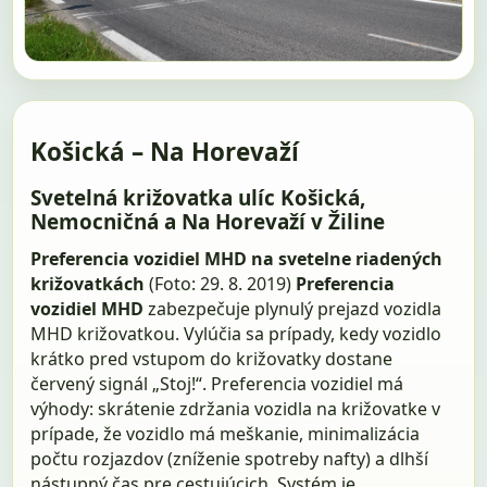
Košická – Na Horevaží
Svetelná križovatka ulíc Košická,
Nemocničná a Na Horevaží v Žiline
Preferencia vozidiel MHD na svetelne riadených
križovatkách
(Foto: 29. 8. 2019)
Preferencia
vozidiel MHD
zabezpečuje plynulý prejazd vozidla
MHD križovatkou. Vylúčia sa prípady, kedy vozidlo
krátko pred vstupom do križovatky dostane
červený signál „Stoj!“. Preferencia vozidiel má
výhody: skrátenie zdržania vozidla na križovatke v
prípade, že vozidlo má meškanie, minimalizácia
počtu rozjazdov (zníženie spotreby nafty) a dlhší
nástupný čas pre cestujúcich. Systém je