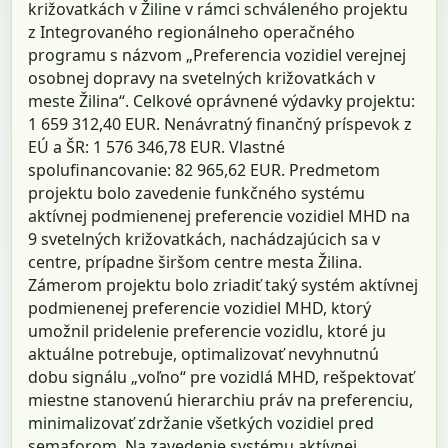
križovatkách v Žiline v rámci schváleného projektu
z Integrovaného regionálneho operačného
programu s názvom „Preferencia vozidiel verejnej
osobnej dopravy na svetelných križovatkách v
meste Žilina“. Celkové oprávnené výdavky projektu:
1 659 312,40 EUR. Nenávratný finančný príspevok z
EÚ a ŠR: 1 576 346,78 EUR. Vlastné
spolufinancovanie: 82 965,62 EUR. Predmetom
projektu bolo zavedenie funkčného systému
aktívnej podmienenej preferencie vozidiel MHD na
9 svetelných križovatkách, nachádzajúcich sa v
centre, prípadne širšom centre mesta Žilina.
Zámerom projektu bolo zriadiť taký systém aktívnej
podmienenej preferencie vozidiel MHD, ktorý
umožnil pridelenie preferencie vozidlu, ktoré ju
aktuálne potrebuje, optimalizovať nevyhnutnú
dobu signálu „voľno“ pre vozidlá MHD, rešpektovať
miestne stanovenú hierarchiu práv na preferenciu,
minimalizovať zdržanie všetkých vozidiel pred
semaforom. Na zavedenie systému aktívnej