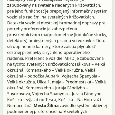
zabudovaný na svetelne riadených križovatkách,
pre jeho funkčnosť je prepojený informačný systém
vozidiel s radičmi na svetelných križovatkách.
Detekcia vozidiel mestskej hromadnej dopravy pre
potreby preferencie je zabezpečená
prostredníctvom magnetometrov (indukčné slučky,
detektory) umiestnených priamo vo vozovke. Tieto
sú doplnené o kamery, ktoré zaistia plynulosť
cestnej premávky a rýchleho operatívneho
riadenia. Preferencie vozidiel MHD je zabudovaná
na týchto svetelných križovatkách: Hálkova – Veľká
okružná, Komenského – Veľká okružná, Veľká
okružná – odbočka Aupark, Vojtecha Spanyola –
Veľká okružná, Ulica 1. mája – Predmestská – Veľká
okružná, Komenského – Juraja Fándlyho –
Suvorovova, Vojtecha Spanyola – Juraja Fándlyho,
Košická – výjazd od Tesca, Košická – Na Horevaží –
Nemocničná.
Mesto Žilina
zaviedlo systém aktívnej
podmienenej preferencie na 9 svetelných