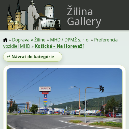
Žilina
Gallery
»
Doprava v Žiline
»
MHD / DPMŽ s. r. o.
»
Preferencia
vozidiel MHD
»
Košická – Na Horevaží
↵ Návrat do kategórie