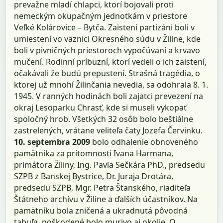
prevažne mladí chlapci, ktorí bojovali proti
nemeckým okupačným jednotkám v priestore
Veľké Kolárovice – Bytča. Zaistení partizáni boli v
umiestení vo väznici Okresného súdu v Žiline, kde
boli v pivničných priestoroch vypočúvaní a krvavo
mučení. Rodinní príbuzní, ktorí vedeli o ich zaistení,
očakávali že budú prepustení. Strašná tragédia, o
ktorej už mnohí Žilinčania nevedia, sa odohrala 8. 1.
1945. V ranných hodinách boli zajatci prevezení na
okraj Lesoparku Chrasť, kde si museli vykopať
spoločný hrob. Všetkých 32 osôb bolo beštiálne
zastrelených, vrátane veliteľa čaty Jozefa Červinku.
10. septembra 2009
bolo odhalenie obnoveného
pamätníka za prítomnosti Ivana Harmana,
primátora Žiliny, Ing. Pavla Sečkára PhD., predsedu
SZPB z Banskej Bystrice, Dr. Juraja Drotára,
predsedu SZPB, Mgr. Petra Štanského, riaditeľa
Štátneho archívu v Žiline a ďalších účastníkov. Na
pamätníku bola zničená a ukradnutá pôvodná
tabuľa, poškodené bolo murivo aj okolie. O