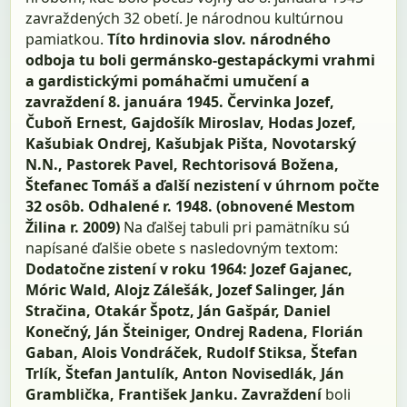
zavraždených 32 obetí. Je národnou kultúrnou
pamiatkou.
Títo hrdinovia slov. národného
odboja tu boli germánsko-gestapáckymi vrahmi
a gardistickými pomáhačmi umučení a
zavraždení 8. januára 1945. Červinka Jozef,
Čuboň Ernest, Gajdošík Miroslav, Hodas Jozef,
Kašubiak Ondrej, Kašubjak Pišta, Novotarský
N.N., Pastorek Pavel, Rechtorisová Božena,
Štefanec Tomáš a ďalší nezistení v úhrnom počte
32 osôb. Odhalené r. 1948. (obnovené Mestom
Žilina r. 2009)
Na ďalšej tabuli pri pamätníku sú
napísané ďalšie obete s nasledovným textom:
Dodatočne zistení v roku 1964: Jozef Gajanec,
Móric Wald, Alojz Zálešák, Jozef Salinger, Ján
Stračina, Otakár Špotz, Ján Gašpár, Daniel
Konečný, Ján Šteiniger, Ondrej Radena, Florián
Gaban, Alois Vondráček, Rudolf Stiksa, Štefan
Trlík, Štefan Jantulík, Anton Novisedlák, Ján
Gramblička, František Janku.
Zavraždení
boli