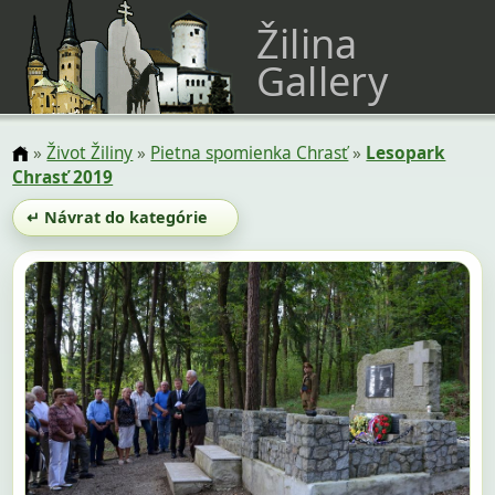
Žilina
Gallery
»
Život Žiliny
»
Pietna spomienka Chrasť
»
Lesopark
Chrasť 2019
↵ Návrat do kategórie