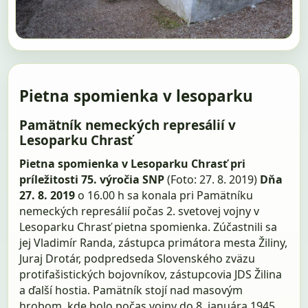
Pietna spomienka v lesoparku
Pamätník nemeckých represálií v
Lesoparku Chrasť
Pietna spomienka v Lesoparku Chrasť pri
príležitosti 75. výročia SNP
(Foto: 27. 8. 2019)
Dňa
27. 8. 2019
o 16.00 h sa konala pri Pamätníku
nemeckých represálií počas 2. svetovej vojny v
Lesoparku Chrasť pietna spomienka. Zúčastnili sa
jej Vladimír Randa, zástupca primátora mesta Žiliny,
Juraj Drotár, podpredseda Slovenského zväzu
protifašistických bojovníkov, zástupcovia JDS Žilina
a ďalší hostia. Pamätník stojí nad masovým
hrobom, kde bolo počas vojny do 8. januára 1945