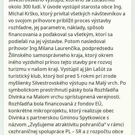
okolo 300 ľudí. V úvode vystúpil starosta obce Ing.
Michal Krško, ktorý privítal všetkých návštevníkov a
vo svojom príhovore priblížil proces výstavby
rozhľadne, jej parametre, náklady, spôsob
financovania a poďakoval sa všetkým, ktorí sa
podieľali na jej výstavbe. Potom nasledoval
príhovor Ing.Milana Laurenčíka, podpredsedu
Žilinského samosprávneho kraja, ktorý okrem
iného vyzdvihol prínos tejto stavby pre rozvoj
turizmu v našom kraji. Vystúpil aj Ján Lašút za
turistický klub, ktorý bol pred 5 rokmi pri zrode
myšlienky Silvestrovského výstupu na Malý vrch. Po
symbolickom prestrihnutí pásky bola Rozhľadňa
Divinka na Malom vrchu sprístupnená verejnosti.
Rozhľadňa bola financovaná z fondov EÚ,
konkrétne mikroprojektu, ktorý realizuje obec
Divinka s partnerskou Gminou Spytkowice s
názvom „Zvyšujeme atraktivitu pohraničia“ v rámci
cezhraničnej spolupráce PL – SR a z rozpočtu obce