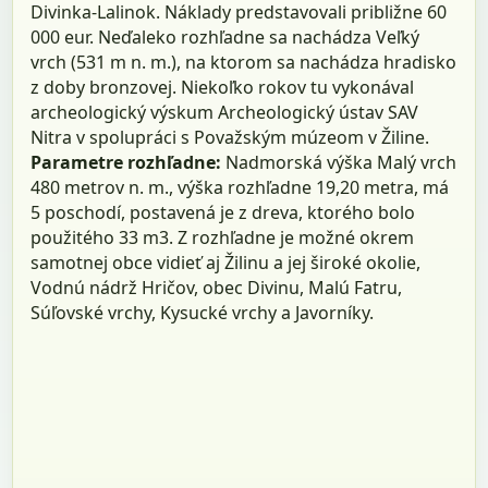
Divinka-Lalinok. Náklady predstavovali približne 60
000 eur. Neďaleko rozhľadne sa nachádza Veľký
vrch (531 m n. m.), na ktorom sa nachádza hradisko
z doby bronzovej. Niekoľko rokov tu vykonával
archeologický výskum Archeologický ústav SAV
Nitra v spolupráci s Považským múzeom v Žiline.
Parametre rozhľadne:
Nadmorská výška Malý vrch
480 metrov n. m., výška rozhľadne 19,20 metra, má
5 poschodí, postavená je z dreva, ktorého bolo
použitého 33 m3. Z rozhľadne je možné okrem
samotnej obce vidieť aj Žilinu a jej široké okolie,
Vodnú nádrž Hričov, obec Divinu, Malú Fatru,
Súľovské vrchy, Kysucké vrchy a Javorníky.