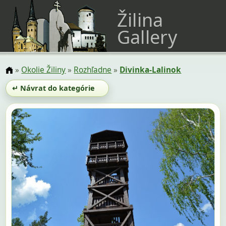
Žilina
Gallery
»
Okolie Žiliny
»
Rozhľadne
»
Divinka-Lalinok
↵ Návrat do kategórie