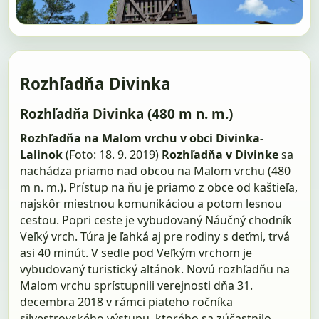
Rozhľadňa Divinka
Rozhľadňa Divinka (480 m n. m.)
Rozhľadňa na Malom vrchu v obci Divinka-
Lalinok
(Foto: 18. 9. 2019)
Rozhľadňa v Divinke
sa
nachádza priamo nad obcou na Malom vrchu (480
m n. m.). Prístup na ňu je priamo z obce od kaštieľa,
najskôr miestnou komunikáciou a potom lesnou
cestou. Popri ceste je vybudovaný Náučný chodník
Veľký vrch. Túra je ľahká aj pre rodiny s deťmi, trvá
asi 40 minút. V sedle pod Veľkým vrchom je
vybudovaný turistický altánok. Novú rozhľadňu na
Malom vrchu sprístupnili verejnosti dňa 31.
decembra 2018 v rámci piateho ročníka
silvestrovského výstupu, ktorého sa zúčastnilo