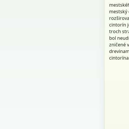
mestskéh
mestský 
rozširov
cintorín
troch st
bol neud
zničené 
drevinam
cintorína