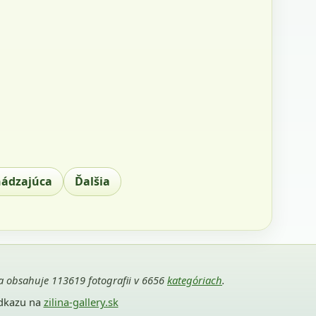
hádzajúca
Ďalšia
ria obsahuje 113619 fotografii v 6656
kategóriach
.
odkazu na
zilina-gallery.sk