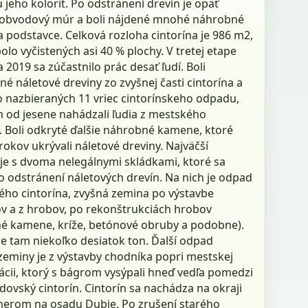
 jeho kolorit. Po odstránení drevín je opäť
ý obvodový múr a boli nájdené mnohé náhrobné
 podstavce. Celková rozloha cintorína je 986 m2,
bolo vyčistených asi 40 % plochy. V tretej etape
 2019 sa zúčastnilo prác desať ľudí. Boli
é náletové dreviny zo zvyšnej časti cintorína a
o nazbieraných 11 vriec cintorínskeho odpadu,
m od jesene nahádzali ľudia z mestského
. Boli odkryté ďalšie náhrobné kamene, ktoré
rokov ukrývali náletové dreviny. Najväčší
je s dvoma nelegálnymi skládkami, ktoré sa
o odstránení náletových drevín. Na nich je odpad
ého cintorína, zvyšná zemina po výstavbe
v a z hrobov, po rekonštrukciách hrobov
é kamene, kríže, betónové obruby a podobne).
e tam niekoľko desiatok ton. Ďalší odpad
zeminy je z výstavby chodníka popri mestskej
cii, ktorý s bágrom vysýpali hneď vedľa pomedzi
idovský cintorín. Cintorín sa nachádza na okraji
erom na osadu Dubie. Po zrušení starého