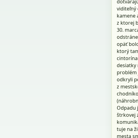
dotvárajú
viditeľn
kamene a
z ktorej 
30. marca
odstránen
opäť bol
ktorý ta
cintorína
desiatky 
problém 
odkryli p
z mestsk
chodníko
(náhrobn
Odpadu j
štrkovej 
komuniká
tuje na ž
mesta sm