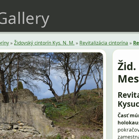
 Gallery
oríny
»
Židovský cintorín Kys. N. M.
»
Revitalizácia cintorína
»
Re
Žid.
Mes
Revit
Kysuc
Časť múr
holokau
pokračov
zamestna