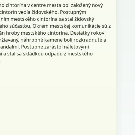
o cintorína v centre mesta bol založený nový
cintorín vedľa židovského. Postupným
aním mestského cintorína sa stal židovský
 jeho súčasťou. Okrem mestskej komunikácie sú z
rán hroby mestského cintorína. Desiatky rokov
ržiavaný, náhrobné kamene boli rozkradnuté a
vandalmi. Postupne zarástol náletovými
i a stal sa skládkou odpadu z mestského
.