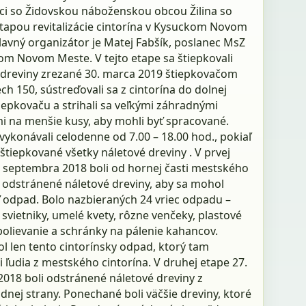
ci so Židovskou náboženskou obcou Žilina so
etapou revitalizácie cintorína v Kysuckom Novom
lavný organizátor je Matej Fabšík, poslanec MsZ
om Novom Meste. V tejto etape sa štiepkovali
 dreviny zrezané 30. marca 2019 štiepkovačom
 150, sústreďovali sa z cintorína do dolnej
tiepkovaču a strihali sa veľkými záhradnými
i na menšie kusy, aby mohli byť spracované.
vykonávali celodenne od 7.00 – 18.00 hod., pokiaľ
štiepkované všetky náletové dreviny . V prvej
. septembra 2018 boli od hornej časti mestského
a odstránené náletové dreviny, aby sa mohol
ť odpad. Bolo nazbieraných 24 vriec odpadu –
svietniky, umelé kvety, rôzne venčeky, plastové
polievanie a schránky na pálenie kahancov.
l len tento cintorínsky odpad, ktorý tam
 ľudia z mestského cintorína. V druhej etape 27.
2018 boli odstránené náletové dreviny z
nej strany. Ponechané boli väčšie dreviny, ktoré