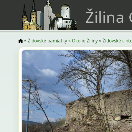
Žilina
»
Židovské pamiatky
»
Okolie Žiliny
»
Židovské cint