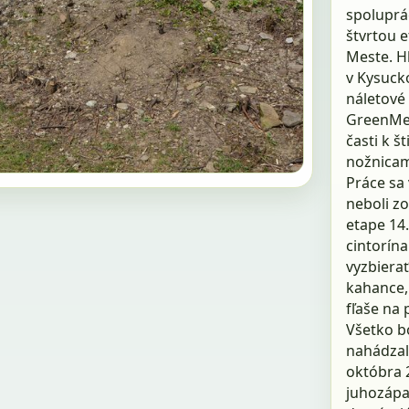
spoluprá
štvrtou 
Meste. H
v Kysuck
náletové
GreenMech
časti k š
nožnicam
Práce sa 
neboli zo
etape 14
cintorín
vyzbiera
kahance, 
fľaše na 
Všetko bo
nahádzali
októbra 
juhozápad