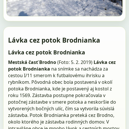
Lávka cez potok Brodnianka
Lávka cez potok Brodnianka
Mestská časť Brodno
(Foto: 5. 2. 2019)
Lávka cez
potok Brodnianka
na snímke sa nachádza za
cestou I/11 smerom k futbalovému ihrisku a
rybníkom. Pôvodná obec bola postavená v okolí
potoka Brodnianka, kde je postavený aj kostol z
roku 1569. Zástavba postupne pokračovala v
potočnej zástavbe v smere potoka a neskoršie do
vytvorených bočných ulíc, čím sa vytvorila súvislá
zástavba. Potok Brodnianka preteká cez Brodno,
okolo ktorého je zástavba rodinných domov. V
intraviláne obce je mnoho lávok a cestných mostov