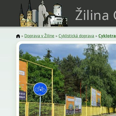
Žilina
»
Doprava v Žiline
»
Cyklistická doprava
»
Cyklotra