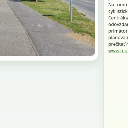
Na tomto
cyklistic
Centráln
odovzdan
primátoro
plánovan
prečítať 
www.muli