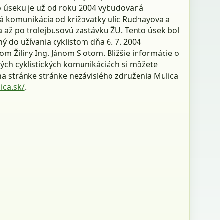
 úseku je už od roku 2004 vybudovaná
ká komunikácia od križovatky ulíc Rudnayova a
a až po trolejbusovú zastávku ŽU. Tento úsek bol
ý do užívania cyklistom dňa 6. 7. 2004
m Žiliny Ing. Jánom Slotom. Bližšie informácie o
ých cyklistických komunikáciách si môžete
na stránke stránke nezávislého združenia Mulica
ca.sk/
.