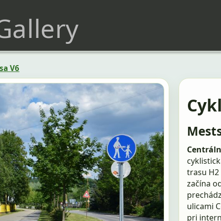
 Gallery
sa V6
Cyk
Mests
Centráln
cyklistic
trasu H2 
začína od
prechádza
ulicami C
pri inter