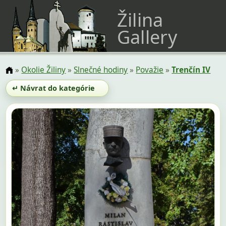
Žilina
Gallery
»
Okolie Žiliny
»
Slnečné hodiny
»
Považie
»
Trenčín IV
↵ Návrat do kategórie