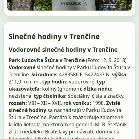
Slnečné hodiny v Trenčíne
Vodorovné slnečné hodiny v Trenčíne
Park Ľudovíta Štúra v Trenčíne
(Foto: 12. 9. 2018)
Vodorovné
slnečné hodiny v Parku Ľudovíta Štúra v
Trenčíne.
Súradnice:
4283586 E; 5422437 N,
výška:
211,0 m n. m.,
typ hodín:
vodorovné,
typ
ukazovateľa:
kolmý (gnómon),
dĺžka nodu:
nezistená,
typ číselníka:
špeciálny, čísla a značky,
rozsah:
VIII – XII – XVII,
rok vzniku:
1998.
Zvislé
slnečné hodiny
sa nachádzajú v Parku Ľudovíta
Štúra v Trenčíne. Pamätník znázorňuje zalomené
krídlo lietadla, na ktorom sa generál M. R. Štefánik
zrútil neďaleko Bratislavy pri návrate domov na
Slovensko. Okolo krídla sú vytvorené slnečné