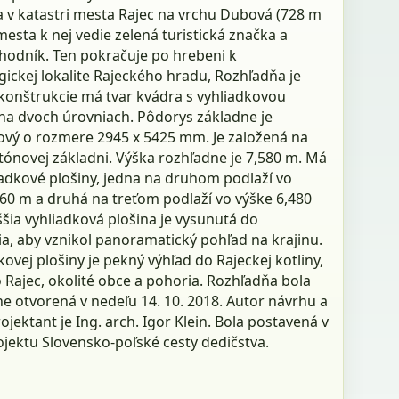
 v katastri mesta Rajec na vrchu Dubová (728 m
 mesta k nej vedie zelená turistická značka a
hodník. Ten pokračuje po hrebeni k
ickej lokalite Rajeckého hradu, Rozhľadňa je
 konštrukcie má tvar kvádra s vyhliadkovou
na dvoch úrovniach. Pôdorys základne je
ový o rozmere 2945 x 5425 mm. Je založená na
tónovej základni. Výška rozhľadne je 7,580 m. Má
iadkové plošiny, jedna na druhom podlaží vo
960 m a druhá na treťom podlaží vo výške 6,480
šia vyhliadková plošina je vysunutá do
a, aby vznikol panoramatický pohľad na krajinu.
kovej plošiny je pekný výhľad do Rajeckej kotliny,
 Rajec, okolité obce a pohoria. Rozhľadňa bola
e otvorená v nedeľu 14. 10. 2018. Autor návrhu a
ojektant je Ing. arch. Igor Klein. Bola postavená v
ojektu Slovensko-poľské cesty dedičstva.