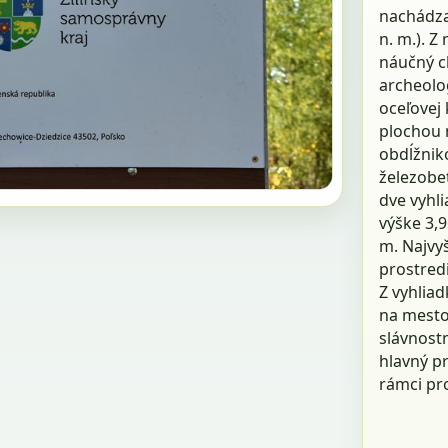
nachádza
n. m.). Z
náučný c
archeolog
oceľovej
plochou 
obdĺžnik
železobe
dve vyhl
výške 3,
m. Najvyš
prostredi
Z vyhliad
na mesto
slávnostn
hlavný pr
rámci pr