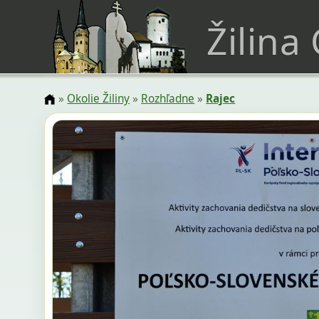
Žilina
»
Okolie Žiliny
»
Rozhľadne
»
Rajec