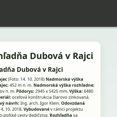
hľadňa Dubová v Rajci
adňa Dubová v Rajci
ajec
(Foto: 14. 10. 2018)
Nadmorská výška
jec:
452 m n. m.
Nadmorská výška rozhľadne:
ov n. m.
Pôdorys:
2945 x 5425 mm.
Výška:
6480
eriál:
oceľová konštrukcia žiarovo zinkovaná.
vý návrh:
Ing. arch. Igor Klein.
Odovzdaná
14. 10. 2018.
Vybudované
v rámci projektu
o-poľské cesty dedičstva.
Rozhľadňa
sa