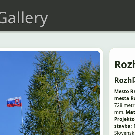
 Gallery
Roz
Rozhľ
Mesto R
mesta Ra
728 metr
mm.
Mat
Projekto
stavba:
Slovensk