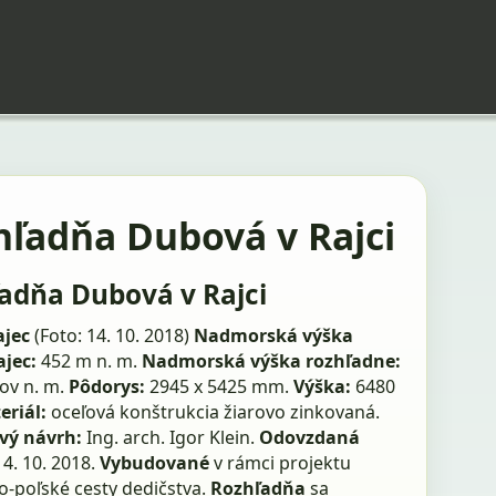
hľadňa Dubová v Rajci
adňa Dubová v Rajci
ajec
(Foto: 14. 10. 2018)
Nadmorská výška
jec:
452 m n. m.
Nadmorská výška rozhľadne:
ov n. m.
Pôdorys:
2945 x 5425 mm.
Výška:
6480
eriál:
oceľová konštrukcia žiarovo zinkovaná.
vý návrh:
Ing. arch. Igor Klein.
Odovzdaná
14. 10. 2018.
Vybudované
v rámci projektu
o-poľské cesty dedičstva.
Rozhľadňa
sa