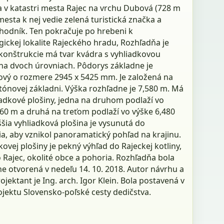
 v katastri mesta Rajec na vrchu Dubová (728 m
 mesta k nej vedie zelená turistická značka a
hodník. Ten pokračuje po hrebeni k
ickej lokalite Rajeckého hradu, Rozhľadňa je
 konštrukcie má tvar kvádra s vyhliadkovou
na dvoch úrovniach. Pôdorys základne je
ový o rozmere 2945 x 5425 mm. Je založená na
tónovej základni. Výška rozhľadne je 7,580 m. Má
iadkové plošiny, jedna na druhom podlaží vo
960 m a druhá na treťom podlaží vo výške 6,480
šia vyhliadková plošina je vysunutá do
a, aby vznikol panoramatický pohľad na krajinu.
kovej plošiny je pekný výhľad do Rajeckej kotliny,
 Rajec, okolité obce a pohoria. Rozhľadňa bola
e otvorená v nedeľu 14. 10. 2018. Autor návrhu a
ojektant je Ing. arch. Igor Klein. Bola postavená v
ojektu Slovensko-poľské cesty dedičstva.