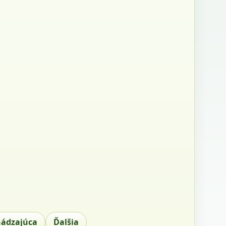
hádzajúca
Ďalšia