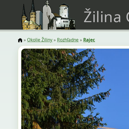
Žilina
»
Okolie Žiliny
»
Rozhľadne
»
Rajec