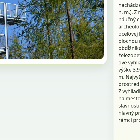
nachádza
n. m.). Z
náučný c
archeolog
oceľovej
plochou 
obdĺžnik
železobe
dve vyhl
výške 3,
m. Najvyš
prostredi
Z vyhliad
na mesto
slávnostn
hlavný pr
rámci pr