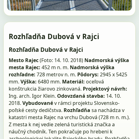
Rozhľadňa Dubová v Rajci
Rozhľadňa Dubová v Rajci
Mesto Rajec
(Foto: 14. 10. 2018)
Nadmorská výška
mesta Rajec:
452 m n. m.
Nadmorská výška
rozhľadne:
728 metrov n. m.
Pôdorys:
2945 x 5425
mm.
Výška:
6480 mm.
Materiál:
oceľová
konštrukcia žiarovo zinkovaná.
Projektový návrh:
Ing. arch. Igor Klein.
Odovzdaná stavba:
14. 10.
2018.
Vybudované
v rámci projektu Slovensko-
poľské cesty dedičstva.
Rozhľadňa
sa nachádza v
katastri mesta Rajec na vrchu Dubová (728 m n. m.).
Z mesta k nej vedie zelená turistická značka a
náučný chodník. Ten pokračuje po hrebeni k
archeologickej lokalite Rajeckého hradu, Rozhľadňa