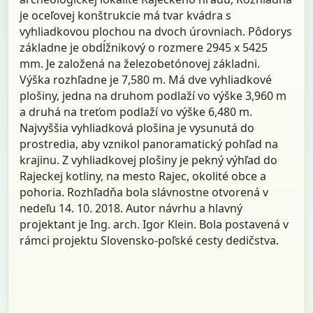
je oceľovej konštrukcie má tvar kvádra s
vyhliadkovou plochou na dvoch úrovniach. Pôdorys
základne je obdĺžnikový o rozmere 2945 x 5425
mm. Je založená na železobetónovej základni.
Výška rozhľadne je 7,580 m. Má dve vyhliadkové
plošiny, jedna na druhom podlaží vo výške 3,960 m
a druhá na treťom podlaží vo výške 6,480 m.
Najvyššia vyhliadková plošina je vysunutá do
prostredia, aby vznikol panoramatický pohľad na
krajinu. Z vyhliadkovej plošiny je pekný výhľad do
Rajeckej kotliny, na mesto Rajec, okolité obce a
pohoria. Rozhľadňa bola slávnostne otvorená v
nedeľu 14. 10. 2018. Autor návrhu a hlavný
projektant je Ing. arch. Igor Klein. Bola postavená v
rámci projektu Slovensko-poľské cesty dedičstva.