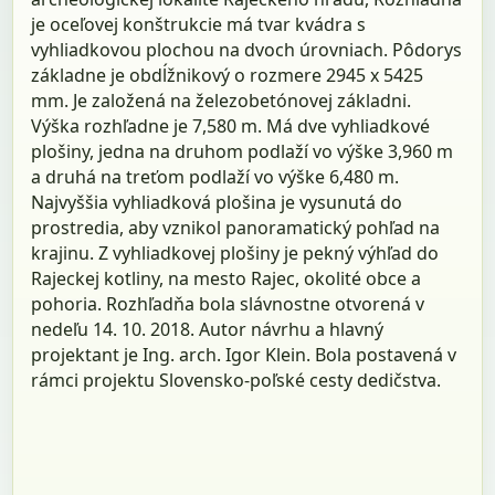
je oceľovej konštrukcie má tvar kvádra s
vyhliadkovou plochou na dvoch úrovniach. Pôdorys
základne je obdĺžnikový o rozmere 2945 x 5425
mm. Je založená na železobetónovej základni.
Výška rozhľadne je 7,580 m. Má dve vyhliadkové
plošiny, jedna na druhom podlaží vo výške 3,960 m
a druhá na treťom podlaží vo výške 6,480 m.
Najvyššia vyhliadková plošina je vysunutá do
prostredia, aby vznikol panoramatický pohľad na
krajinu. Z vyhliadkovej plošiny je pekný výhľad do
Rajeckej kotliny, na mesto Rajec, okolité obce a
pohoria. Rozhľadňa bola slávnostne otvorená v
nedeľu 14. 10. 2018. Autor návrhu a hlavný
projektant je Ing. arch. Igor Klein. Bola postavená v
rámci projektu Slovensko-poľské cesty dedičstva.