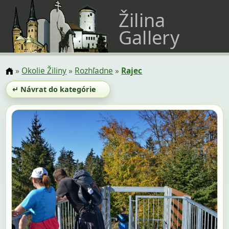
Žilina
Gallery
»
Okolie Žiliny
»
Rozhľadne
»
Rajec
↵ Návrat do kategórie