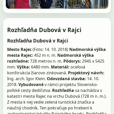
Rozhľadňa Dubová v Rajci
Rozhľadňa Dubová v Rajci
Mesto Rajec
(Foto: 14. 10. 2018)
Nadmorská výška
mesta Rajec:
452 m n. m.
Nadmorská výška
rozhľadne:
728 metrov n. m.
Pôdorys:
2945 x 5425
mm.
Výška:
6480 mm.
Materiál:
oceľová
konštrukcia žiarovo zinkovaná.
Projektový návrh:
Ing. arch. Igor Klein.
Odovzdaná stavba:
14. 10.
2018.
Vybudované
v rámci projektu Slovensko-
poľské cesty dedičstva.
Rozhľadňa
sa nachádza v
katastri mesta Rajec na vrchu Dubová (728 m n. m.).
Z mesta k nej vedie zelená turistická značka a
náučný chodník. Ten pokračuje po hrebeni k
archeologickej lokalite Rajeckého hradu, Rozhľadňa