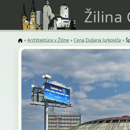
Žilina
»
Architektúra v Žiline
»
Cena Dušana Jurkoviča
»
Š