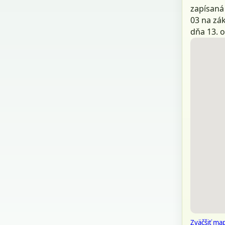
zapísaná
03 na zák
dňa 13. 
Zväčšiť ma