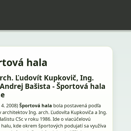
rtová hala
arch. Ľudovít Kupkovič, Ing.
 Andrej Bašista - Športová hala
ne
. 4. 2008)
Športová hala
bola postavená podľa
 architektov Ing. arch. Ľudovíta Kupkoviča a Ing.
ašistu CSc v roku 1986. Ide o viacúčelovú
 halu, kde okrem športových podujatí sa využíva