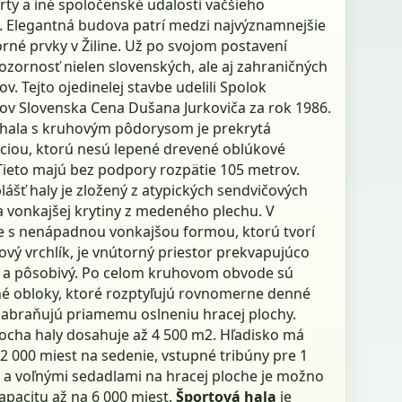
rty a iné spoločenské udalosti väčšieho
 Elegantná budova patrí medzi najvýznamnejšie
rné prvky v Žiline. Už po svojom postavení
ozornosť nielen slovenských, ale aj zahraničných
ov. Tejto ojedinelej stavbe udelili Spolok
tov Slovenska Cena Dušana Jurkoviča za rok 1986.
hala s kruhovým pôdorysom je prekrytá
ciou, ktorú nesú lepené drevené oblúkové
 Tieto majú bez podpory rozpätie 105 metrov.
lášť haly je zložený z atypických sendvičových
a vonkajšej krytiny z medeného plechu. V
e s nenápadnou vonkajšou formou, ktorú tvorí
ový vrchlík, je vnútorný priestor prekvapujúco
y a pôsobivý. Po celom kruhovom obvode sú
é obloky, ktoré rozptyľujú rovnomerne denné
 zabraňujú priamemu oslneniu hracej plochy.
locha haly dosahuje až 4 500 m2. Hľadisko má
2 000 miest na sedenie, vstupné tribúny pre 1
 a voľnými sedadlami na hracej ploche je možno
kapacitu až na 6 000 miest.
Športová hala
je