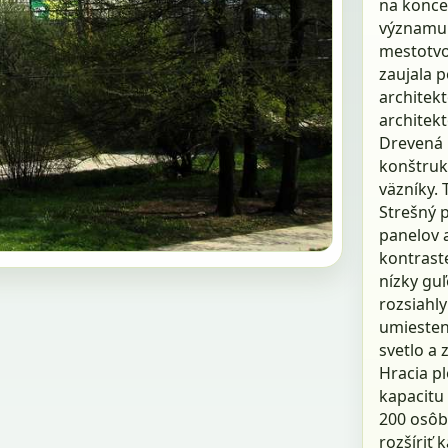
na konce
významu.
mestotvo
zaujala p
architekt
architek
Drevená 
konštruk
väzníky.
Strešný p
panelov 
kontrast
nízky guľ
rozsiahl
umiesten
svetlo a
Hracia p
kapacitu 
200 osôb
rozšíriť 