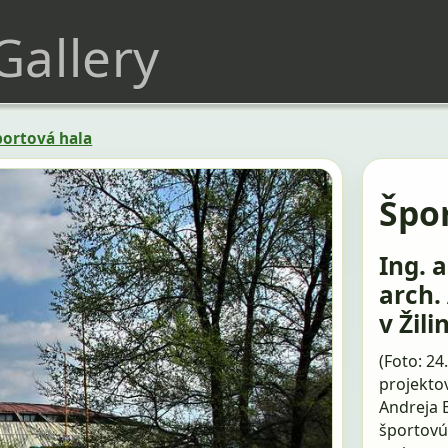
 Gallery
portová hala
Špo
Ing. 
arch.
v Žili
(Foto: 24
projektov
Andreja B
športovú