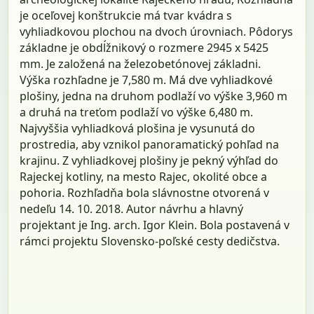
je oceľovej konštrukcie má tvar kvádra s
vyhliadkovou plochou na dvoch úrovniach. Pôdorys
základne je obdĺžnikový o rozmere 2945 x 5425
mm. Je založená na železobetónovej základni.
Výška rozhľadne je 7,580 m. Má dve vyhliadkové
plošiny, jedna na druhom podlaží vo výške 3,960 m
a druhá na treťom podlaží vo výške 6,480 m.
Najvyššia vyhliadková plošina je vysunutá do
prostredia, aby vznikol panoramatický pohľad na
krajinu. Z vyhliadkovej plošiny je pekný výhľad do
Rajeckej kotliny, na mesto Rajec, okolité obce a
pohoria. Rozhľadňa bola slávnostne otvorená v
nedeľu 14. 10. 2018. Autor návrhu a hlavný
projektant je Ing. arch. Igor Klein. Bola postavená v
rámci projektu Slovensko-poľské cesty dedičstva.