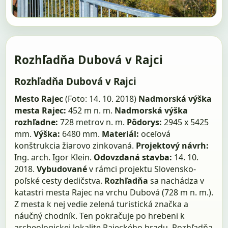
Rozhľadňa Dubová v Rajci
Rozhľadňa Dubová v Rajci
Mesto Rajec
(Foto: 14. 10. 2018)
Nadmorská výška
mesta Rajec:
452 m n. m.
Nadmorská výška
rozhľadne:
728 metrov n. m.
Pôdorys:
2945 x 5425
mm.
Výška:
6480 mm.
Materiál:
oceľová
konštrukcia žiarovo zinkovaná.
Projektový návrh:
Ing. arch. Igor Klein.
Odovzdaná stavba:
14. 10.
2018.
Vybudované
v rámci projektu Slovensko-
poľské cesty dedičstva.
Rozhľadňa
sa nachádza v
katastri mesta Rajec na vrchu Dubová (728 m n. m.).
Z mesta k nej vedie zelená turistická značka a
náučný chodník. Ten pokračuje po hrebeni k
archeologickej lokalite Rajeckého hradu, Rozhľadňa