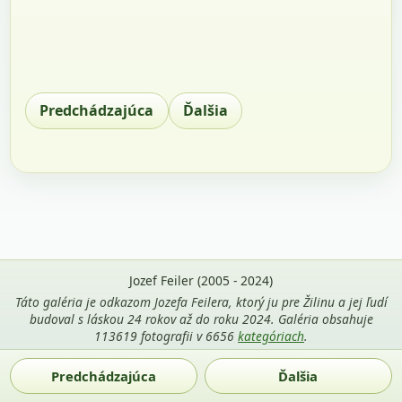
Predchádzajúca
Ďalšia
Jozef Feiler (2005 - 2024)
Táto galéria je odkazom Jozefa Feilera, ktorý ju pre Žilinu a jej ľudí
budoval s láskou 24 rokov až do roku 2024. Galéria obsahuje
113619 fotografii v 6656
kategóriach
.
Použitie fotografií z tejto stránky je povolené len s uvedením
Predchádzajúca
Ďalšia
mena autora Jozef Feiler a odkazu na
zilina-gallery.sk