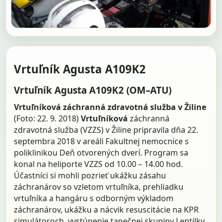
Vrtuľník Agusta A109K2
Vrtuľník Agusta A109K2 (OM–ATU)
Vrtuľníková záchranná zdravotná služba v Žiline
(Foto: 22. 9. 2018)
Vrtuľníková
záchranná
zdravotná služba (VZZS) v Žiline pripravila dňa 22.
septembra 2018 v areáli Fakultnej nemocnice s
poliklinikou Deň otvorených dverí. Program sa
konal na heliporte VZZS od 10.00 – 14.00 hod.
Účastníci si mohli pozrieť ukážku zásahu
záchranárov so vzletom vrtuľníka, prehliadku
vrtuľníka a hangáru s odborným výkladom
záchranárov, ukážku a nácvik resuscitácie na KPR
simulátoroch, vystúpenie tanečnej skupiny Lentilky,