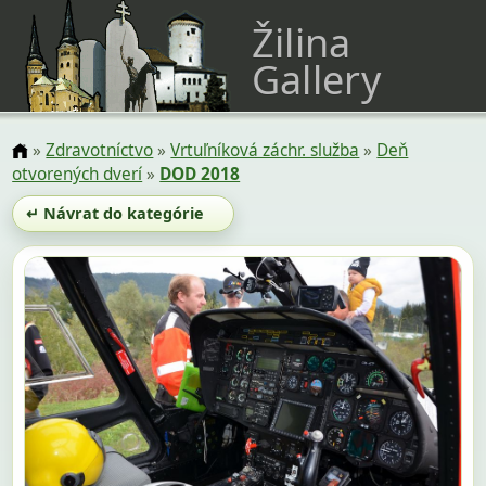
Žilina
Gallery
»
Zdravotníctvo
»
Vrtuľníková záchr. služba
»
Deň
otvorených dverí
»
DOD 2018
↵ Návrat do kategórie