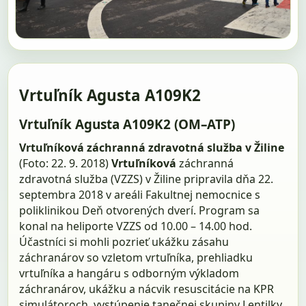
Vrtuľník Agusta A109K2
Vrtuľník Agusta A109K2 (OM–ATP)
Vrtuľníková záchranná zdravotná služba v Žiline
(Foto: 22. 9. 2018)
Vrtuľníková
záchranná
zdravotná služba (VZZS) v Žiline pripravila dňa 22.
septembra 2018 v areáli Fakultnej nemocnice s
poliklinikou Deň otvorených dverí. Program sa
konal na heliporte VZZS od 10.00 – 14.00 hod.
Účastníci si mohli pozrieť ukážku zásahu
záchranárov so vzletom vrtuľníka, prehliadku
vrtuľníka a hangáru s odborným výkladom
záchranárov, ukážku a nácvik resuscitácie na KPR
simulátoroch, vystúpenie tanečnej skupiny Lentilky,