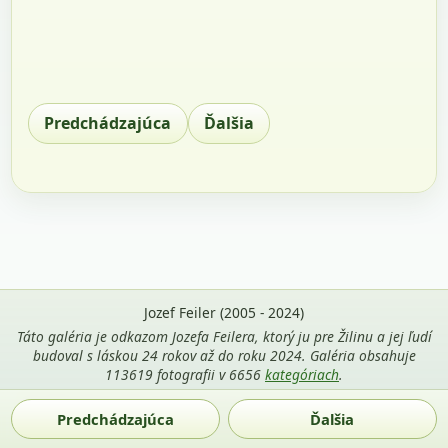
Predchádzajúca
Ďalšia
Jozef Feiler (2005 - 2024)
Táto galéria je odkazom Jozefa Feilera, ktorý ju pre Žilinu a jej ľudí
budoval s láskou 24 rokov až do roku 2024. Galéria obsahuje
113619 fotografii v 6656
kategóriach
.
Použitie fotografií z tejto stránky je povolené len s uvedením
Predchádzajúca
Ďalšia
mena autora Jozef Feiler a odkazu na
zilina-gallery.sk