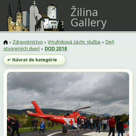
Žilina
Gallery
»
Zdravotníctvo
»
Vrtuľníková záchr. služba
»
Deň
otvorených dverí
»
DOD 2018
↵ Návrat do kategórie