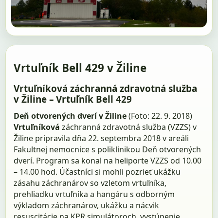
Vrtuľník Bell 429 v Žiline
Vrtuľníková záchranná zdravotná služba
v Žiline – Vrtuľník Bell 429
Deň otvorených dverí v Žiline
(Foto: 22. 9. 2018)
Vrtuľníková
záchranná zdravotná služba (VZZS) v
Žiline pripravila dňa 22. septembra 2018 v areáli
Fakultnej nemocnice s poliklinikou Deň otvorených
dverí. Program sa konal na heliporte VZZS od 10.00
– 14.00 hod. Účastníci si mohli pozrieť ukážku
zásahu záchranárov so vzletom vrtuľníka,
prehliadku vrtuľníka a hangáru s odborným
výkladom záchranárov, ukážku a nácvik
resuscitácie na KPR simulátoroch, vystúpenie