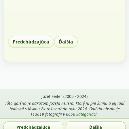
Predchádzajúca
Ďalšia
Jozef Feiler (2005 - 2024)
Táto galéria je odkazom Jozefa Feilera, ktorý ju pre Žilinu a jej ľudí
budoval s láskou 24 rokov až do roku 2024. Galéria obsahuje
113619 fotografii v 6656
kategóriach
.
Použitie fotografií z tejto stránky je povolené len s uvedením
Predchádzajúca
Ďalšia
mena autora Jozef Feiler a odkazu na
zilina-gallery.sk