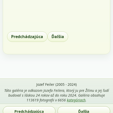
Predchádzajúca
Ďalšia
Jozef Feiler (2005 - 2024)
Táto galéria je odkazom Jozefa Feilera, ktorý ju pre Žilinu a jej ľudí
budoval s láskou 24 rokov až do roku 2024. Galéria obsahuje
113619 fotografii v 6656
kategóriach
.
Použitie fotografií z tejto stránky je povolené len s uvedením
Predchádzajúca
Ďalšia
mena autora Jozef Feiler a odkazu na
zilina-gallery.sk