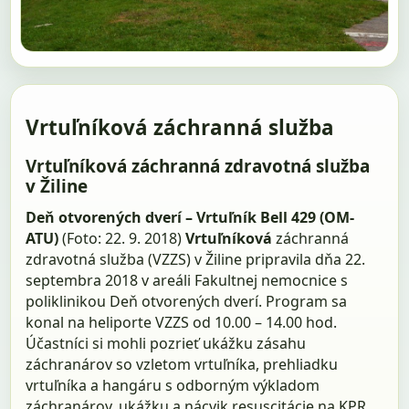
Vrtuľníková záchranná služba
Vrtuľníková záchranná zdravotná služba
v Žiline
Deň otvorených dverí – Vrtuľník Bell 429 (OM-
ATU)
(Foto: 22. 9. 2018)
Vrtuľníková
záchranná
zdravotná služba (VZZS) v Žiline pripravila dňa 22.
septembra 2018 v areáli Fakultnej nemocnice s
poliklinikou Deň otvorených dverí. Program sa
konal na heliporte VZZS od 10.00 – 14.00 hod.
Účastníci si mohli pozrieť ukážku zásahu
záchranárov so vzletom vrtuľníka, prehliadku
vrtuľníka a hangáru s odborným výkladom
záchranárov, ukážku a nácvik resuscitácie na KPR