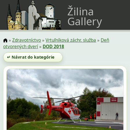
Žilina
Gallery
»
Zdravotníctvo
»
Vrtuľníková záchr. služba
»
Deň
otvorených dverí
»
DOD 2018
↵ Návrat do kategórie