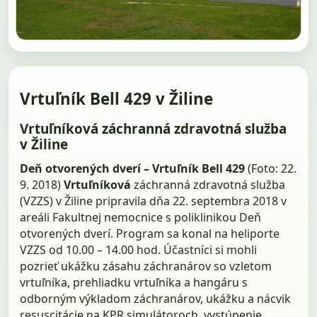
Vrtuľník Bell 429 v Žiline
Vrtuľníková záchranná zdravotná služba
v Žiline
Deň otvorených dverí – Vrtuľník Bell 429
(Foto: 22.
9. 2018)
Vrtuľníková
záchranná zdravotná služba
(VZZS) v Žiline pripravila dňa 22. septembra 2018 v
areáli Fakultnej nemocnice s poliklinikou Deň
otvorených dverí. Program sa konal na heliporte
VZZS od 10.00 – 14.00 hod. Účastníci si mohli
pozrieť ukážku zásahu záchranárov so vzletom
vrtuľníka, prehliadku vrtuľníka a hangáru s
odborným výkladom záchranárov, ukážku a nácvik
resuscitácie na KPR simulátoroch, vystúpenie