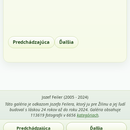
Predchádzajúca
Ďalšia
Jozef Feiler (2005 - 2024)
Táto galéria je odkazom Jozefa Feilera, ktorý ju pre Žilinu a jej ľudí
budoval s láskou 24 rokov až do roku 2024. Galéria obsahuje
113619 fotografii v 6656
kategóriach
.
Použitie fotografií z tejto stránky je povolené len s uvedením
Predchádzajúca
Ďalšia
mena autora Jozef Feiler a odkazu na
zilina-gallery.sk