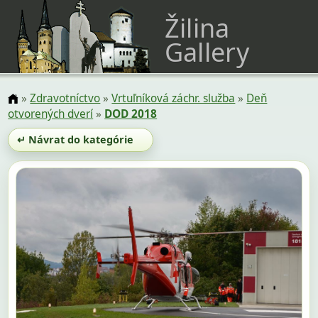
Žilina
Gallery
»
Zdravotníctvo
»
Vrtuľníková záchr. služba
»
Deň
otvorených dverí
»
DOD 2018
↵ Návrat do kategórie