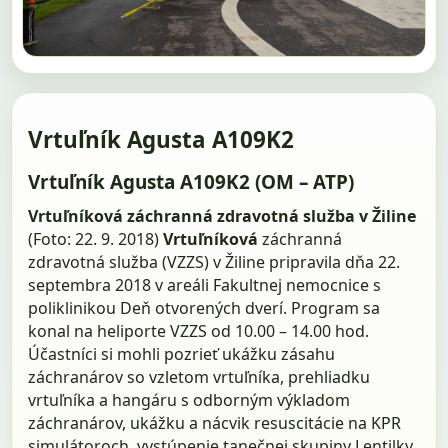
Vrtuľník Agusta A109K2
Vrtuľník Agusta A109K2 (OM – ATP)
Vrtuľníková záchranná zdravotná služba v Žiline
(Foto: 22. 9. 2018)
Vrtuľníková
záchranná
zdravotná služba (VZZS) v Žiline pripravila dňa 22.
septembra 2018 v areáli Fakultnej nemocnice s
poliklinikou Deň otvorených dverí. Program sa
konal na heliporte VZZS od 10.00 – 14.00 hod.
Účastníci si mohli pozrieť ukážku zásahu
záchranárov so vzletom vrtuľníka, prehliadku
vrtuľníka a hangáru s odborným výkladom
záchranárov, ukážku a nácvik resuscitácie na KPR
simulátoroch, vystúpenie tanečnej skupiny Lentilky,