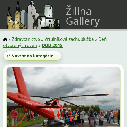
Žilina
Gallery
»
Zdravotníctvo
»
Vrtuľníková záchr. služba
»
Deň
otvorených dverí
»
DOD 2018
↵ Návrat do kategórie