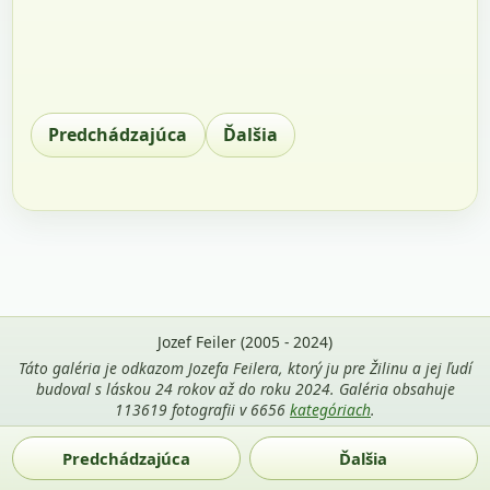
Predchádzajúca
Ďalšia
Jozef Feiler (2005 - 2024)
Táto galéria je odkazom Jozefa Feilera, ktorý ju pre Žilinu a jej ľudí
budoval s láskou 24 rokov až do roku 2024. Galéria obsahuje
113619 fotografii v 6656
kategóriach
.
Použitie fotografií z tejto stránky je povolené len s uvedením
Predchádzajúca
Ďalšia
mena autora Jozef Feiler a odkazu na
zilina-gallery.sk