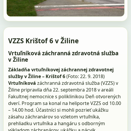
VZZS Krištof 6 v Žiline
Vrtuľníková záchranná zdravotná služba
v Žiline
Základňa vrtuľníkovej záchrannej zdravotnej
služby v Žiline – Krištof 6
(Foto: 22. 9. 2018)
Vrtuľníková
záchranná zdravotná služba (VZZS) v
Žiline pripravila dňa 22. septembra 2018 v areáli
Fakultnej nemocnice s poliklinikou Deň otvorených
dverí. Program sa konal na heliporte VZZS od 10.00
– 14.00 hod. Účastníci si mohli pozrieť ukážku
zásahu záchranárov so vzletom vrtuľníka,
prehliadku vrtuľníka a hangáru s odborným
výkladom záchranárov, ukážku a nácvik