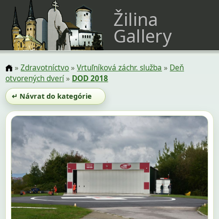
Žilina
Gallery
»
Zdravotníctvo
»
Vrtuľníková záchr. služba
»
Deň
otvorených dverí
»
DOD 2018
↵ Návrat do kategórie