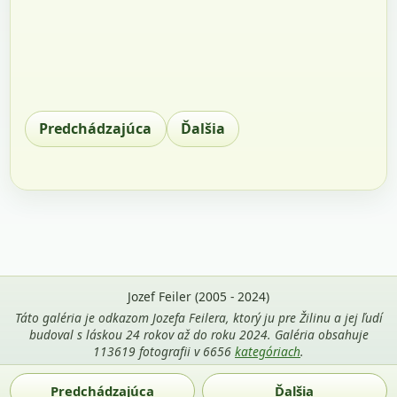
Predchádzajúca
Ďalšia
Jozef Feiler (2005 - 2024)
Táto galéria je odkazom Jozefa Feilera, ktorý ju pre Žilinu a jej ľudí
budoval s láskou 24 rokov až do roku 2024. Galéria obsahuje
113619 fotografii v 6656
kategóriach
.
Použitie fotografií z tejto stránky je povolené len s uvedením
Predchádzajúca
Ďalšia
mena autora Jozef Feiler a odkazu na
zilina-gallery.sk