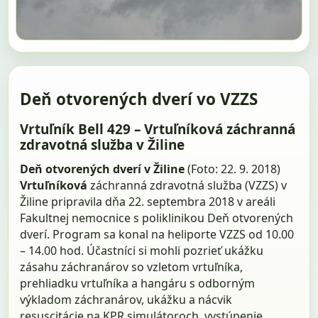
Deň otvorených dverí vo VZZS
Vrtuľník Bell 429 – Vrtuľníková záchranná
zdravotná služba v Žiline
Deň otvorených dverí v Žiline
(Foto: 22. 9. 2018)
Vrtuľníková
záchranná zdravotná služba (VZZS) v
Žiline pripravila dňa 22. septembra 2018 v areáli
Fakultnej nemocnice s poliklinikou Deň otvorených
dverí. Program sa konal na heliporte VZZS od 10.00
– 14.00 hod. Účastníci si mohli pozrieť ukážku
zásahu záchranárov so vzletom vrtuľníka,
prehliadku vrtuľníka a hangáru s odborným
výkladom záchranárov, ukážku a nácvik
resuscitácie na KPR simulátoroch, vystúpenie