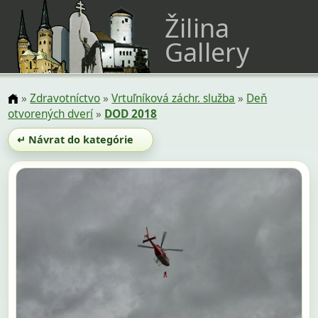
Žilina
Gallery
»
Zdravotníctvo
»
Vrtuľníková záchr. služba
»
Deň
otvorených dverí
»
DOD 2018
↵ Návrat do kategórie