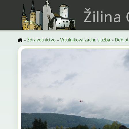
Žilina
»
Zdravotníctvo
»
Vrtuľníková záchr. služba
»
Deň ot