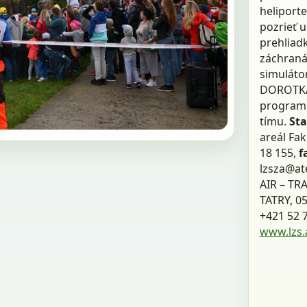
heliporte
pozrieť 
prehliad
záchraná
simulátor
DOROTKA 
program 
tímu.
Sta
areál Fak
18 155,
f
lzsza@at
AIR – TR
TATRY, 0
+421 52 
www.lzs.a