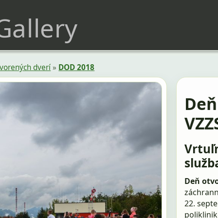
 Gallery
vorených dverí
»
DOD 2018
Deň
VZZ
Vrtuľ
služba
Deň otvo
záchranná
22. sept
poliklin