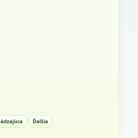
hádzajúca
Ďalšia