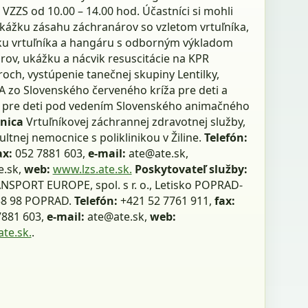
 VZZS od 10.00 – 14.00 hod. Účastníci si mohli
ukážku zásahu záchranárov so vzletom vrtuľníka,
ku vrtuľníka a hangáru s odborným výkladom
rov, ukážku a nácvik resuscitácie na KPR
och, vystúpenie tanečnej skupiny Lentilky,
zo Slovenského červeného kríža pre deti a
pre deti pod vedením Slovenského animačného
nica
Vrtuľníkovej záchrannej zdravotnej služby,
ultnej nemocnice s poliklinikou v Žiline.
Telefón:
ax:
052 7881 603,
e-mail:
ate@ate.sk,
e.sk,
web:
www.lzs.ate.sk.
Poskytovateľ služby:
ANSPORT EUROPE, spol. s r. o., Letisko POPRAD-
58 98 POPRAD.
Telefón:
+421 52 7761 911,
fax:
7881 603,
e-mail:
ate@ate.sk,
web:
te.sk.
.