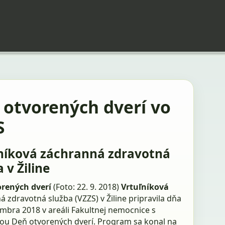
 otvorených dverí vo
S
níková záchranná zdravotná
 v Žiline
rených dverí
(Foto: 22. 9. 2018)
Vrtuľníková
 zdravotná služba (VZZS) v Žiline pripravila dňa
embra 2018 v areáli Fakultnej nemocnice s
ikou Deň otvorených dverí. Program sa konal na