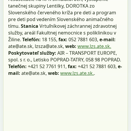
tanečnej skupiny Lentilky, DOROTKA zo
Slovenského červeného kríža pre deti a program
pre deti pod vedením Slovenského animačného
tímu.
Stanica
Vrtuľníkovej záchrannej zdravotnej
služby, areál Fakultnej nemocnice s poliklinikou v
Žiline.
Telefón:
18 155,
fax:
052 7881 603,
e-mail:
ate@ate.sk, lzsza@ate.sk,
web:
www.lzs.ate.sk.
Poskytovateľ služby:
AIR – TRANSPORT EUROPE,
spol. s r. o., Letisko POPRAD-TATRY, 058 98 POPRAD.
Telefón:
+421 52 7761 911,
fax:
+421 52 7881 603,
e-
mail:
ate@ate.sk,
web:
www.lzs.ate.sk.
.