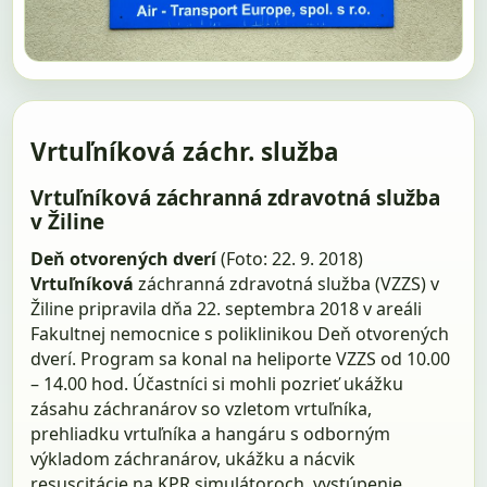
Vrtuľníková záchr. služba
Vrtuľníková záchranná zdravotná služba
v Žiline
Deň otvorených dverí
(Foto: 22. 9. 2018)
Vrtuľníková
záchranná zdravotná služba (VZZS) v
Žiline pripravila dňa 22. septembra 2018 v areáli
Fakultnej nemocnice s poliklinikou Deň otvorených
dverí. Program sa konal na heliporte VZZS od 10.00
– 14.00 hod. Účastníci si mohli pozrieť ukážku
zásahu záchranárov so vzletom vrtuľníka,
prehliadku vrtuľníka a hangáru s odborným
výkladom záchranárov, ukážku a nácvik
resuscitácie na KPR simulátoroch, vystúpenie