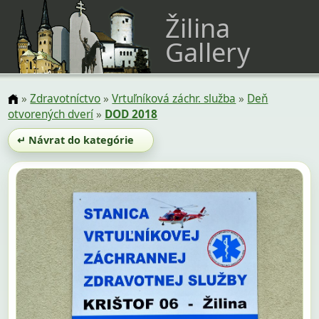
Žilina
Gallery
»
Zdravotníctvo
»
Vrtuľníková záchr. služba
»
Deň
otvorených dverí
»
DOD 2018
↵ Návrat do kategórie