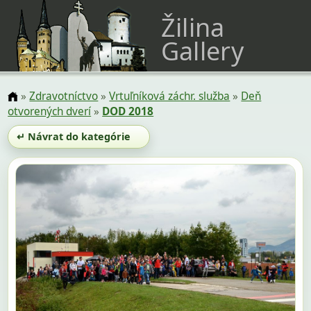
Žilina
Gallery
»
Zdravotníctvo
»
Vrtuľníková záchr. služba
»
Deň
otvorených dverí
»
DOD 2018
↵ Návrat do kategórie