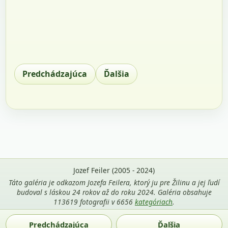
Predchádzajúca
Ďalšia
Jozef Feiler (2005 - 2024)
Táto galéria je odkazom Jozefa Feilera, ktorý ju pre Žilinu a jej ľudí
budoval s láskou 24 rokov až do roku 2024. Galéria obsahuje
113619 fotografii v 6656
kategóriach
.
Použitie fotografií z tejto stránky je povolené len s uvedením
Predchádzajúca
Ďalšia
mena autora Jozef Feiler a odkazu na
zilina-gallery.sk