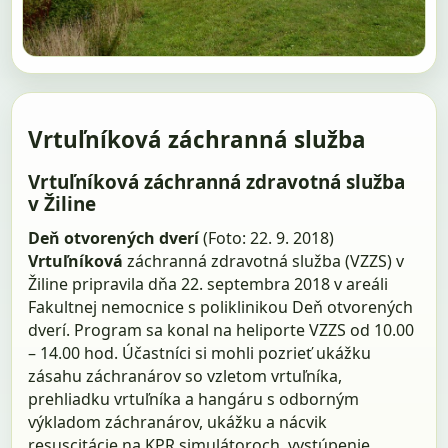
Vrtuľníková záchranná služba
Vrtuľníková záchranná zdravotná služba
v Žiline
Deň otvorených dverí
(Foto: 22. 9. 2018)
Vrtuľníková
záchranná zdravotná služba (VZZS) v
Žiline pripravila dňa 22. septembra 2018 v areáli
Fakultnej nemocnice s poliklinikou Deň otvorených
dverí. Program sa konal na heliporte VZZS od 10.00
– 14.00 hod. Účastníci si mohli pozrieť ukážku
zásahu záchranárov so vzletom vrtuľníka,
prehliadku vrtuľníka a hangáru s odborným
výkladom záchranárov, ukážku a nácvik
resuscitácie na KPR simulátoroch, vystúpenie