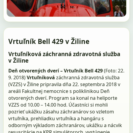
Vrtuľník Bell 429 v Žiline
Vrtuľníková záchranná zdravotná služba
v Žiline
Deň otvorených dverí – Vrtuľník Bell 429
(Foto: 22.
9. 2018)
Vrtuľníková
záchranná zdravotná služba
(VZZS) v Žiline pripravila dňa 22. septembra 2018 v
areáli Fakultnej nemocnice s poliklinikou Deň
otvorených dverí. Program sa konal na heliporte
VZZS od 10.00 – 14.00 hod. Účastníci si mohli
pozrieť ukážku zásahu záchranárov so vzletom
vrtuľníka, prehliadku vrtuľníka a hangáru s
odborným výkladom záchranárov, ukážku a nácvik
resuscitácie na KPR simulátoroch, vystúpenie