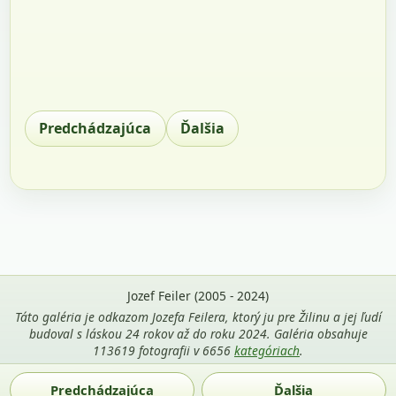
Predchádzajúca
Ďalšia
Jozef Feiler (2005 - 2024)
Táto galéria je odkazom Jozefa Feilera, ktorý ju pre Žilinu a jej ľudí
budoval s láskou 24 rokov až do roku 2024. Galéria obsahuje
113619 fotografii v 6656
kategóriach
.
Použitie fotografií z tejto stránky je povolené len s uvedením
Predchádzajúca
Ďalšia
mena autora Jozef Feiler a odkazu na
zilina-gallery.sk