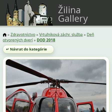
Žilina
Gallery
»
Zdravotníctvo
»
Vrtuľníková záchr. služba
»
Deň
otvorených dverí
»
DOD 2018
↵ Návrat do kategórie