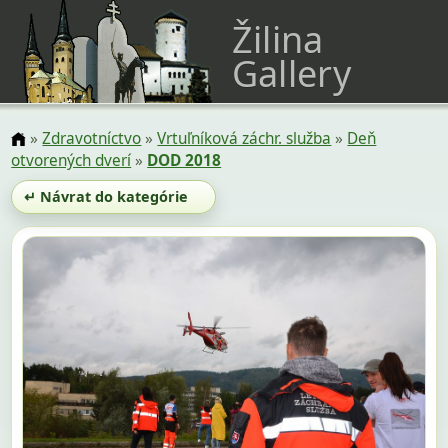
Žilina
Gallery
»
Zdravotníctvo
»
Vrtuľníková záchr. služba
»
Deň
otvorených dverí
»
DOD 2018
↵ Návrat do kategórie