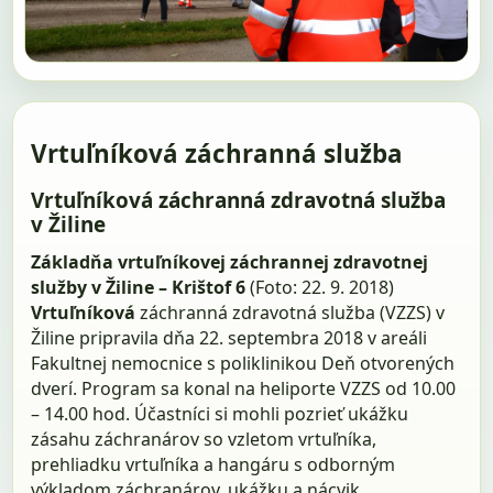
Vrtuľníková záchranná služba
Vrtuľníková záchranná zdravotná služba
v Žiline
Základňa vrtuľníkovej záchrannej zdravotnej
služby v Žiline – Krištof 6
(Foto: 22. 9. 2018)
Vrtuľníková
záchranná zdravotná služba (VZZS) v
Žiline pripravila dňa 22. septembra 2018 v areáli
Fakultnej nemocnice s poliklinikou Deň otvorených
dverí. Program sa konal na heliporte VZZS od 10.00
– 14.00 hod. Účastníci si mohli pozrieť ukážku
zásahu záchranárov so vzletom vrtuľníka,
prehliadku vrtuľníka a hangáru s odborným
výkladom záchranárov, ukážku a nácvik