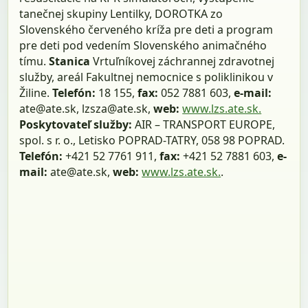
tanečnej skupiny Lentilky, DOROTKA zo
Slovenského červeného kríža pre deti a program
pre deti pod vedením Slovenského animačného
tímu.
Stanica
Vrtuľníkovej záchrannej zdravotnej
služby, areál Fakultnej nemocnice s poliklinikou v
Žiline.
Telefón:
18 155,
fax:
052 7881 603,
e-mail:
ate@ate.sk, lzsza@ate.sk,
web:
www.lzs.ate.sk.
Poskytovateľ služby:
AIR – TRANSPORT EUROPE,
spol. s r. o., Letisko POPRAD-TATRY, 058 98 POPRAD.
Telefón:
+421 52 7761 911,
fax:
+421 52 7881 603,
e-
mail:
ate@ate.sk,
web:
www.lzs.ate.sk.
.