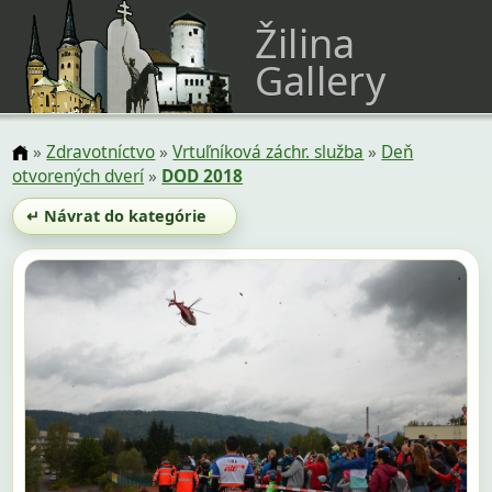
Žilina
Gallery
»
Zdravotníctvo
»
Vrtuľníková záchr. služba
»
Deň
otvorených dverí
»
DOD 2018
↵ Návrat do kategórie