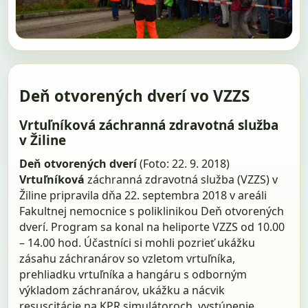
Deň otvorených dverí vo VZZS
Vrtuľníková záchranná zdravotná služba
v Žiline
Deň otvorených dverí
(Foto: 22. 9. 2018)
Vrtuľníková
záchranná zdravotná služba (VZZS) v
Žiline pripravila dňa 22. septembra 2018 v areáli
Fakultnej nemocnice s poliklinikou Deň otvorených
dverí. Program sa konal na heliporte VZZS od 10.00
– 14.00 hod. Účastníci si mohli pozrieť ukážku
zásahu záchranárov so vzletom vrtuľníka,
prehliadku vrtuľníka a hangáru s odborným
výkladom záchranárov, ukážku a nácvik
resuscitácie na KPR simulátoroch, vystúpenie