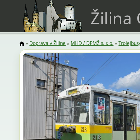
Žilina
»
Doprava v Žiline
»
MHD / DPMŽ s. r. o.
»
Trolejbu