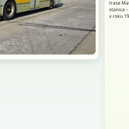
trase Ma
stanica –
v roku 1