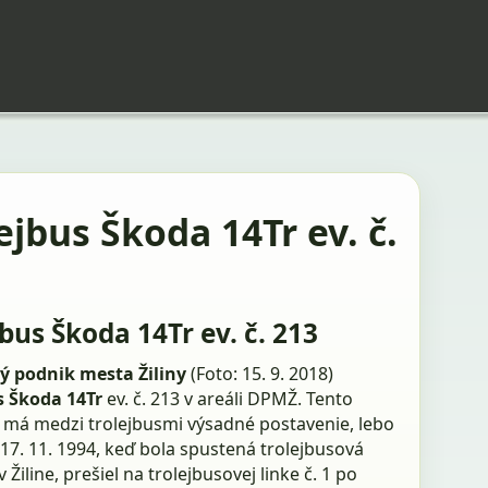
ejbus Škoda 14Tr ev. č.
jbus Škoda 14Tr ev. č. 213
ý podnik mesta Žiliny
(Foto: 15. 9. 2018)
s Škoda 14Tr
ev. č. 213 v areáli DPMŽ. Tento
s má medzi trolejbusmi výsadné postavenie, lebo
17. 11. 1994, keď bola spustená trolejbusová
 Žiline, prešiel na trolejbusovej linke č. 1 po