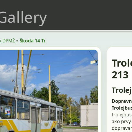
 Gallery
sy DPMŽ
»
Škoda 14 Tr
Trol
213
Trole
Dopravn
Trolejbu
trolejbu
ako prvý 
doprava v