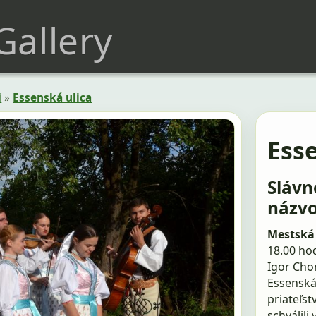
 Gallery
i
»
Essenská ulica
Esse
Slávn
názvo
Mestská 
18.00 hod
Igor Cho
Essenská 
priateľst
schválili