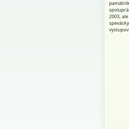
pamätník
spoluprá
2003, ale
spevácky
vystupova