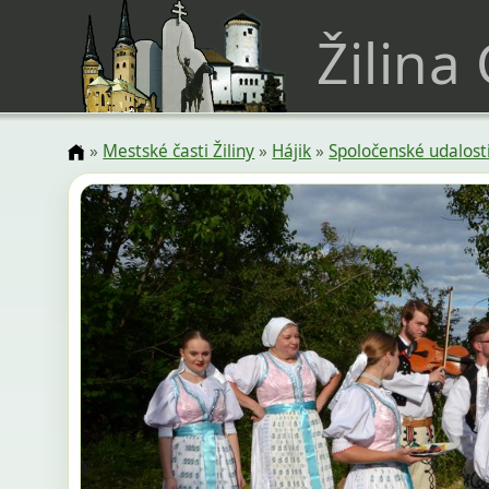
Žilina
»
Mestské časti Žiliny
»
Hájik
»
Spoločenské udalost