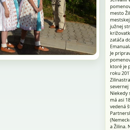
pomenova
mesto Žil
mestskej 
južnej st
križovat
zatáča d
Emanuala
Je pripra
pomenova
ktoré je
roku 201
Zilinastr
severnej 
Niekedy 
má asi 18
vedená š
Partners
(Nemecko
a Žilina.