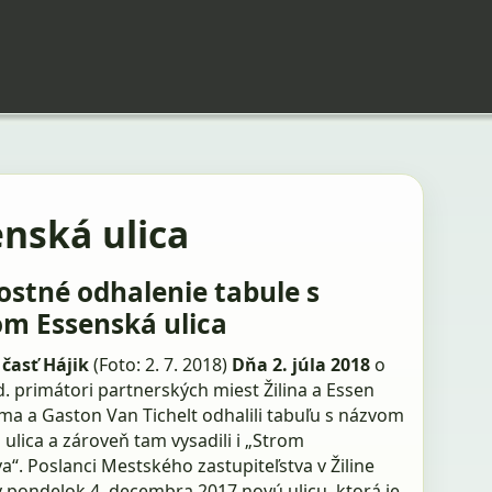
nská ulica
ostné odhalenie tabule s
m Essenská ulica
časť Hájik
(Foto: 2. 7. 2018)
Dňa 2. júla 2018
o
. primátori partnerských miest Žilina a Essen
ma a Gaston Van Tichelt odhalili tabuľu s názvom
ulica a zároveň tam vysadili i „Strom
va“. Poslanci Mestského zastupiteľstva v Žiline
 v pondelok 4. decembra 2017 novú ulicu, ktorá je