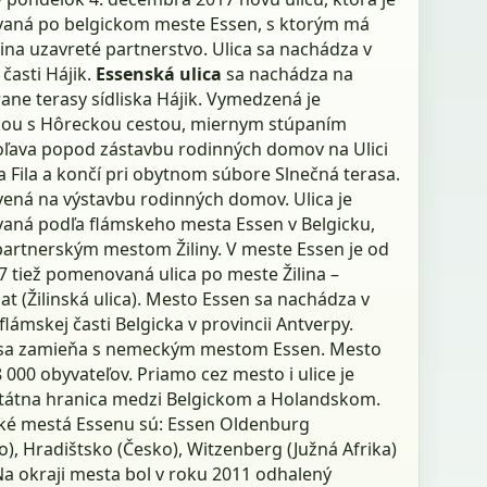
ná po belgickom meste Essen, s ktorým má
ina uzavreté partnerstvo. Ulica sa nachádza v
časti Hájik.
Essenská ulica
sa nachádza na
rane terasy sídliska Hájik. Vymedzená je
kou s Hôreckou cestou, miernym stúpaním
oľava popod zástavbu rodinných domov na Ulici
 Fila a končí pri obytnom súbore Slnečná terasa.
vená na výstavbu rodinných domov. Ulica je
ná podľa flámskeho mesta Essen v Belgicku,
 partnerským mestom Žiliny. V meste Essen je od
7 tiež pomenovaná ulica po meste Žilina –
aat (Žilinská ulica). Mesto Essen sa nachádza v
flámskej časti Belgicka v provincii Antverpy.
sa zamieňa s nemeckým mestom Essen. Mesto
 000 obyvateľov. Priamo cez mesto i ulice je
tátna hranica medzi Belgickom a Holandskom.
ké mestá Essenu sú: Essen Oldenburg
), Hradištsko (Česko), Witzenberg (Južná Afrika)
 Na okraji mesta bol v roku 2011 odhalený