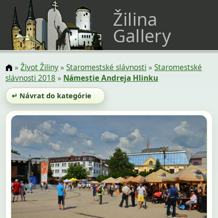
Žilina
Gallery
»
Život Žiliny
»
Staromestské slávnosti
»
Staromestské
slávnosti 2018
»
Námestie Andreja Hlinku
↵ Návrat do kategórie