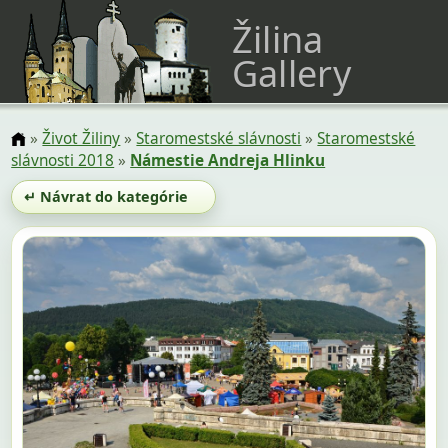
Žilina
Gallery
»
Život Žiliny
»
Staromestské slávnosti
»
Staromestské
slávnosti 2018
»
Námestie Andreja Hlinku
↵ Návrat do kategórie