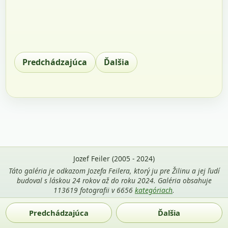
Predchádzajúca
Ďalšia
Jozef Feiler (2005 - 2024)
Táto galéria je odkazom Jozefa Feilera, ktorý ju pre Žilinu a jej ľudí
budoval s láskou 24 rokov až do roku 2024. Galéria obsahuje
113619 fotografii v 6656
kategóriach
.
Použitie fotografií z tejto stránky je povolené len s uvedením
Predchádzajúca
Ďalšia
mena autora Jozef Feiler a odkazu na
zilina-gallery.sk