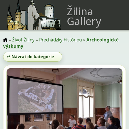
Žilina
Gallery
»
Život Žiliny
»
Prechádzky históriou
»
Archeologické
výskumy
↵ Návrat do kategórie