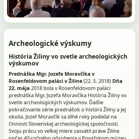
Archeologické výskumy
História Žiliny vo svetle archeologických
výskumov
Prednáška Mgr. Jozefa Moravčíka v
Rosenfeldovom paláci v Žiline
(22. 5. 2018)
Dňa
22. mája
2018 bola v Rosenfeldovom paláci
prednáška Mgr. Jozefa Moravčíka História Žiliny vo
svetle archeologických výskumov. Ďalšie
pokračovanie série prednášok o histórii Žiliny a jej
okolia. Jozef Moravčík sa dlhé roky podieľal na
činnosti Slovenskej archeologickej spoločnosti.
Svoju prácu vo veľkej miere zasvätil práve Žiline
počas 40-ročného pôsobenia v Považskom múzeu.