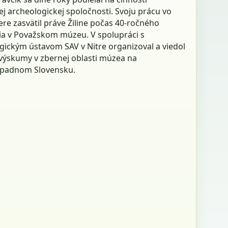
j archeologickej spoločnosti. Svoju prácu vo
ere zasvätil práve Žiline počas 40-ročného
a v Považskom múzeu. V spolupráci s
gickým ústavom SAV v Nitre organizoval a viedol
výskumy v zbernej oblasti múzea na
ápadnom Slovensku.