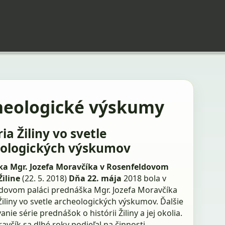
heologické výskumy
ia Žiliny vo svetle
ologických výskumov
a Mgr. Jozefa Moravčíka v Rosenfeldovom
Žiline
(22. 5. 2018)
Dňa 22. mája
2018 bola v
dovom paláci prednáška Mgr. Jozefa Moravčíka
Žiliny vo svetle archeologických výskumov. Ďalšie
nie série prednášok o histórii Žiliny a jej okolia.
avčík sa dlhé roky podieľal na činnosti