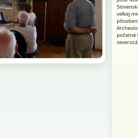
Slovenske
veľkej mi
pôsobeni
Archeolo
početné 
severoz