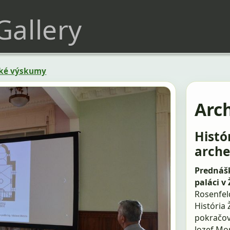
 Gallery
cké výskumy
Arc
Histór
arche
Prednášk
paláci v 
Rosenfel
História 
pokračova
Jozef Mor