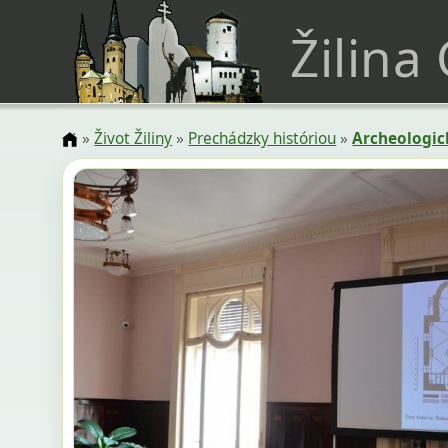
Žilina
»
Život Žiliny
»
Prechádzky históriou
»
Archeologi