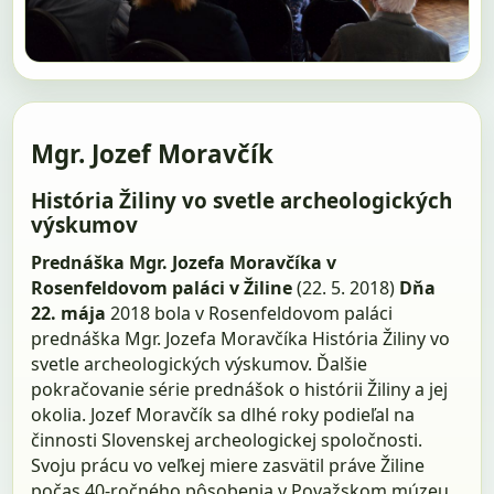
Mgr. Jozef Moravčík
História Žiliny vo svetle archeologických
výskumov
Prednáška Mgr. Jozefa Moravčíka v
Rosenfeldovom paláci v Žiline
(22. 5. 2018)
Dňa
22. mája
2018 bola v Rosenfeldovom paláci
prednáška Mgr. Jozefa Moravčíka História Žiliny vo
svetle archeologických výskumov. Ďalšie
pokračovanie série prednášok o histórii Žiliny a jej
okolia. Jozef Moravčík sa dlhé roky podieľal na
činnosti Slovenskej archeologickej spoločnosti.
Svoju prácu vo veľkej miere zasvätil práve Žiline
počas 40-ročného pôsobenia v Považskom múzeu.