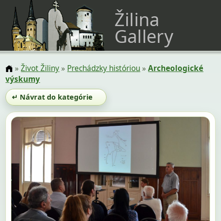
Žilina
Gallery
»
Život Žiliny
»
Prechádzky históriou
»
Archeologické
výskumy
↵ Návrat do kategórie