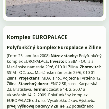
Komplex EUROPALACE
Polyfunkčný komplex Europalace v Žiline
(Foto: 23. januára 2008)
Názov stavby:
Polyfunkčný
komplex EUROPALACE.
Investor:
SSIM - OC, a.s.,
Mariánske námestie 29/6, 010 01 Žilina.
Zhotoviteľ:
SSIM - OC, a.s., Mariánske námestie 29/6, 010 01
Žilina.
Projektant:
MDA, s.r.o., Vojtecha Tvrdého 12,
Žilina.
Stavebný dozor:
ENG2 SR, s.r.o., Karpatská
23, Bratislava.
Termín:
začatie 14. 2. 2007 a
ukončenie 14. 2. 2009. Polyfunkčný komplex
EUROPALACE od ulice Vysokoškolákov. Výstavba
prvej výškovej budovy v Žiline
, 22 podlažného