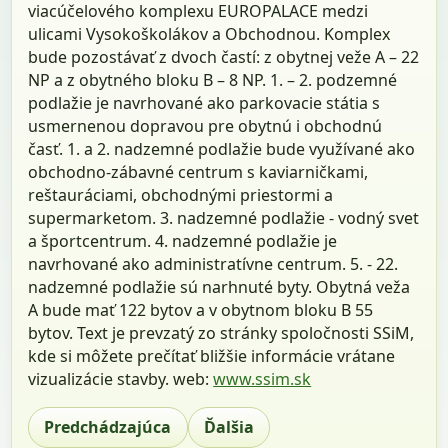
viacúčelového komplexu EUROPALACE medzi
ulicami Vysokoškolákov a Obchodnou. Komplex
bude pozostávať z dvoch častí: z obytnej veže A – 22
NP a z obytného bloku B – 8 NP. 1. – 2. podzemné
podlažie je navrhované ako parkovacie státia s
usmernenou dopravou pre obytnú i obchodnú
časť. 1. a 2. nadzemné podlažie bude využívané ako
obchodno-zábavné centrum s kaviarničkami,
reštauráciami, obchodnými priestormi a
supermarketom. 3. nadzemné podlažie - vodný svet
a športcentrum. 4. nadzemné podlažie je
navrhované ako administratívne centrum. 5. - 22.
nadzemné podlažie sú narhnuté byty. Obytná veža
A bude mať 122 bytov a v obytnom bloku B 55
bytov. Text je prevzatý zo stránky spoločnosti SSiM,
kde si môžete prečítať bližšie informácie vrátane
vizualizácie stavby. web:
www.ssim.sk
Predchádzajúca
Ďalšia