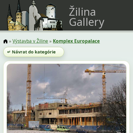
Žilina
Gallery
»
Výstavba v Žiline
»
Komplex Europalace
↵ Návrat do kategórie