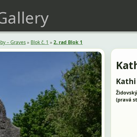
 Gallery
by – Graves
»
Blok č. 1
»
2. rad Blok 1
Kat
Kath
Židovský 
(pravá s