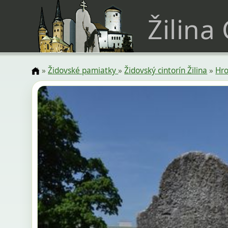
Žilina
»
Židovské pamiatky
»
Židovský cintorín Žilina
»
Hro