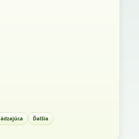
hádzajúca
Ďalšia