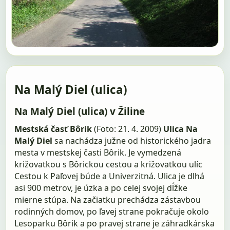
Na Malý Diel (ulica)
Na Malý Diel (ulica) v Žiline
Mestská časť Bôrik
(Foto: 21. 4. 2009)
Ulica Na
Malý Diel
sa nachádza južne od historického jadra
mesta v mestskej časti Bôrik. Je vymedzená
križovatkou s Bôrickou cestou a križovatkou ulíc
Cestou k Paľovej búde a Univerzitná. Ulica je dlhá
asi 900 metrov, je úzka a po celej svojej dĺžke
mierne stúpa. Na začiatku prechádza zástavbou
rodinných domov, po ľavej strane pokračuje okolo
Lesoparku Bôrik a po pravej strane je záhradkárska