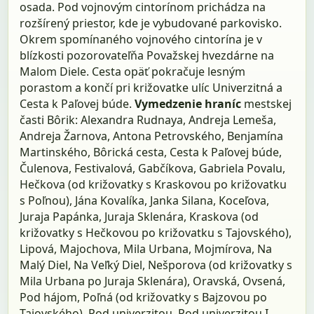
osada. Pod vojnovým cintorínom prichádza na
rozšírený priestor, kde je vybudované parkovisko.
Okrem spomínaného vojnového cintorína je v
blízkosti pozorovateľňa Považskej hvezdárne na
Malom Diele. Cesta opäť pokračuje lesným
porastom a končí pri križovatke ulíc Univerzitná a
Cesta k Paľovej búde.
Vymedzenie hraníc
mestskej
časti Bôrik: Alexandra Rudnaya, Andreja Lemeša,
Andreja Žarnova, Antona Petrovského, Benjamína
Martinského, Bôrická cesta, Cesta k Paľovej búde,
Čulenova, Festivalová, Gabčíkova, Gabriela Povalu,
Hečkova (od križovatky s Kraskovou po križovatku
s Poľnou), Jána Kovalíka, Janka Silana, Koceľova,
Juraja Papánka, Juraja Sklenára, Kraskova (od
križovatky s Hečkovou po križovatku s Tajovského),
Lipová, Majochova, Mila Urbana, Mojmírova, Na
Malý Diel, Na Veľký Diel, Nešporova (od križovatky s
Mila Urbana po Juraja Sklenára), Oravská, Ovsená,
Pod hájom, Poľná (od križovatky s Bajzovou po
Tajovského), Pod univerzitou, Pod univerzitou I,