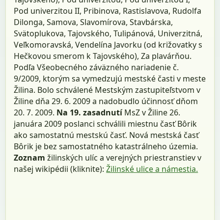
Pod univerzitou II, Pribinova, Rastislavova, Rudolfa
Dilonga, Samova, Slavomírova, Stavbárska,
Svätoplukova, Tajovského, Tulipánová, Univerzitná,
Veľkomoravská, Vendelína Javorku (od križovatky s
Hečkovou smerom k Tajovského), Za plavárňou.
Podľa Všeobecného záväzného nariadenie č.
9/2009, ktorým sa vymedzujú mestské časti v meste
Žilina. Bolo schválené Mestským zastupiteľstvom v
Žiline dňa 29. 6. 2009 a nadobudlo účinnosť dňom
20. 7. 2009.
Na 19. zasadnutí
MsZ v Žiline 26.
januára 2009 poslanci schválili miestnu časť Bôrik
ako samostatnú mestskú časť. Nová mestská časť
Bôrik je bez samostatného katastrálneho územia.
Zoznam
žilinských ulíc a verejných priestranstiev v
našej wikipédii (kliknite):
Žilinské ulice a námestia.