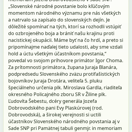
„Slovenské národné povstanie bolo kľúčovým
momentom národného významu pre nás všetkých
a natrvalo sa zapísalo do slovenských dejín. Je
dôležité spomínať na tých, ktorí sa rozhodli vstúpiť
do ozbrojeného boja a brániť našu krajinu proti
nacistickej okupácii. Máme byť na čo hrdí, a preto si
pripomínajme naďalej tieto udalosti, aby sme vzdali
hold a úctu všetkým účastníkom povstania,“
povedal vo svojom príhovore primátor Igor Choma.
Za prítomnosti primátora, župana Juraja Blanára,
podpredsedu Slovenského zväzu protifašistických
bojovníkov Juraja Drotára, veliteľa 5. pluku
špeciálneho určenia plk. Miroslava Gardla, riaditeľa
okresného Policajného zboru SR v Žiline plk.
Ľudovíta Šebestu, dcéry generála Jozefa
Dobrovodského pani Evy Plaskúrovej (rod.
Dobrovodská), a širokej verejnosti si uctili
účastníkov Slovenského národného povstania aj v
Sade SNP pri Pamätnej tabuli genmjr. in memoriam