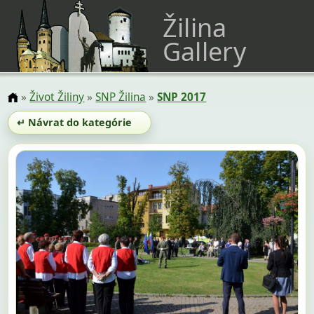
Žilina
Gallery
»
Život Žiliny
»
SNP Žilina
»
SNP 2017
↵ Návrat do kategórie