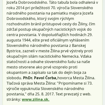
Jozefa Dobrovodského. Táto tabuľa bola odhalená v
roku 2014 pri príležitosti 70. výročia Slovenského
národného povstania na pamiatku majora Jozefa
Dobrovodského, ktorý svojim rýchlym
rozhodnutím bránil prístupové cesty do Žiliny, čím
zdržal postup okupačných nacistických vojsk do
centra povstania. V dopoludňajších hodinách 29.
augusta 1944, ešte pred oficiálnym vyhlásením
Slovenského národného povstania z Banskej
Bystrice, zazneli v meste Žilina prvé výstrely proti
okupačným silám nacistického Nemecka. Vďaka
statočnosti a odvahe slovenského ľudu sa naše
mesto otvorene ako prvé vzoprelo proti
okupantom a zapísalo sa tak do dejín boja za
slobodu.
PhDr. Pavol Čorba,
hovorca Mesta Žilina.
Tlačová správa Mesta Žilina: "Pripomíname si 73.
výročie vypuknutia Slovenského národného
povstania," dňa 25. 8. 2017. Text prevzatý z web.
stránky:
www.zilina.sk.