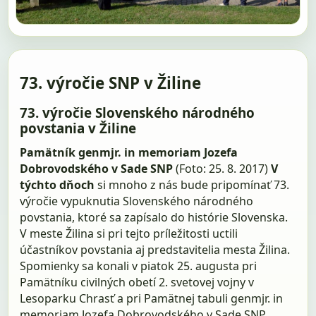
73. výročie SNP v Žiline
73. výročie Slovenského národného
povstania v Žiline
Pamätník genmjr. in memoriam Jozefa
Dobrovodského v Sade SNP
(Foto: 25. 8. 2017)
V
týchto dňoch
si mnoho z nás bude pripomínať 73.
výročie vypuknutia Slovenského národného
povstania, ktoré sa zapísalo do histórie Slovenska.
V meste Žilina si pri tejto príležitosti uctili
účastníkov povstania aj predstavitelia mesta Žilina.
Spomienky sa konali v piatok 25. augusta pri
Pamätníku civilných obetí 2. svetovej vojny v
Lesoparku Chrasť a pri Pamätnej tabuli genmjr. in
memoriam Jozefa Dobrovodského v Sade SNP.