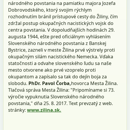
národného povstania na pamiatku majora Jozefa
Dobrovodského, ktorý svojim rýchlym
rozhodnutím bránil prístupové cesty do Žiliny, čím
zdržal postup okupačných nacistických vojsk do
centra povstania. V dopoludňajších hodinách 29.
augusta 1944, ešte pred oficiálnym vyhlásením
Slovenského národného povstania z Banskej
Bystrice, zazneli v meste Žilina prvé výstrely proti
okupačným silám nacistického Nemecka. Vďaka
statočnosti a odvahe slovenského ľudu sa naše
mesto otvorene ako prvé vzoprelo proti
okupantom a zapísalo sa tak do dejín boja za
slobodu.
PhDr. Pavol Čorba,
hovorca Mesta Žilina.
Tlačová správa Mesta Žilina: "Pripomíname si 73.
výročie vypuknutia Slovenského národného
povstania," dňa 25. 8. 2017. Text prevzatý z web.
stránky:
www.zilina.sk.