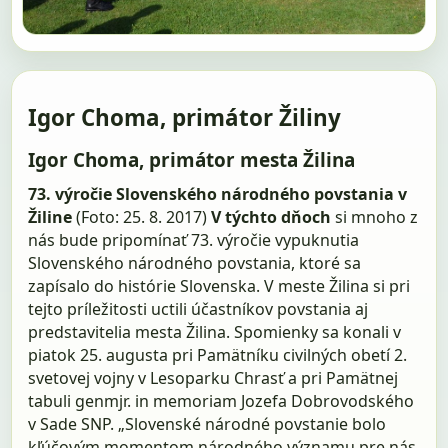
Igor Choma, primátor Žiliny
Igor Choma, primátor mesta Žilina
73. výročie Slovenského národného povstania v
Žiline
(Foto: 25. 8. 2017)
V týchto dňoch
si mnoho z
nás bude pripomínať 73. výročie vypuknutia
Slovenského národného povstania, ktoré sa
zapísalo do histórie Slovenska. V meste Žilina si pri
tejto príležitosti uctili účastníkov povstania aj
predstavitelia mesta Žilina. Spomienky sa konali v
piatok 25. augusta pri Pamätníku civilných obetí 2.
svetovej vojny v Lesoparku Chrasť a pri Pamätnej
tabuli genmjr. in memoriam Jozefa Dobrovodského
v Sade SNP. „Slovenské národné povstanie bolo
kľúčovým momentom národného významu pre nás