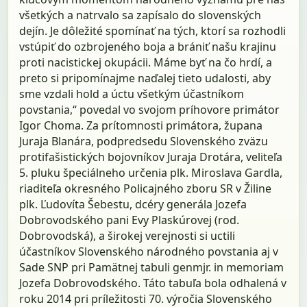
všetkých a natrvalo sa zapísalo do slovenských
dejín. Je dôležité spomínať na tých, ktorí sa rozhodli
vstúpiť do ozbrojeného boja a brániť našu krajinu
proti nacistickej okupácii. Máme byť na čo hrdí, a
preto si pripomínajme naďalej tieto udalosti, aby
sme vzdali hold a úctu všetkým účastníkom
povstania,“ povedal vo svojom príhovore primátor
Igor Choma. Za prítomnosti primátora, župana
Juraja Blanára, podpredsedu Slovenského zväzu
protifašistických bojovníkov Juraja Drotára, veliteľa
5. pluku špeciálneho určenia plk. Miroslava Gardla,
riaditeľa okresného Policajného zboru SR v Žiline
plk. Ľudovíta Šebestu, dcéry generála Jozefa
Dobrovodského pani Evy Plaskúrovej (rod.
Dobrovodská), a širokej verejnosti si uctili
účastníkov Slovenského národného povstania aj v
Sade SNP pri Pamätnej tabuli genmjr. in memoriam
Jozefa Dobrovodského. Táto tabuľa bola odhalená v
roku 2014 pri príležitosti 70. výročia Slovenského