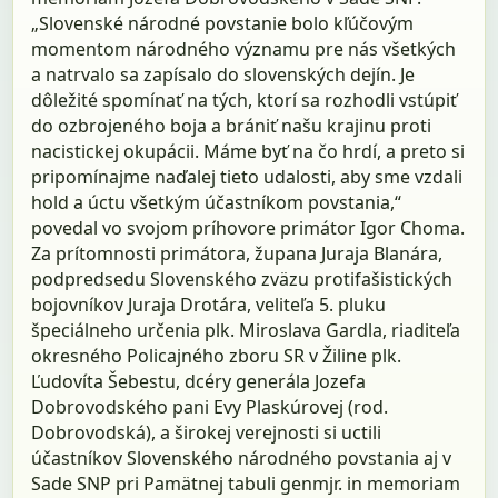
„Slovenské národné povstanie bolo kľúčovým
momentom národného významu pre nás všetkých
a natrvalo sa zapísalo do slovenských dejín. Je
dôležité spomínať na tých, ktorí sa rozhodli vstúpiť
do ozbrojeného boja a brániť našu krajinu proti
nacistickej okupácii. Máme byť na čo hrdí, a preto si
pripomínajme naďalej tieto udalosti, aby sme vzdali
hold a úctu všetkým účastníkom povstania,“
povedal vo svojom príhovore primátor Igor Choma.
Za prítomnosti primátora, župana Juraja Blanára,
podpredsedu Slovenského zväzu protifašistických
bojovníkov Juraja Drotára, veliteľa 5. pluku
špeciálneho určenia plk. Miroslava Gardla, riaditeľa
okresného Policajného zboru SR v Žiline plk.
Ľudovíta Šebestu, dcéry generála Jozefa
Dobrovodského pani Evy Plaskúrovej (rod.
Dobrovodská), a širokej verejnosti si uctili
účastníkov Slovenského národného povstania aj v
Sade SNP pri Pamätnej tabuli genmjr. in memoriam