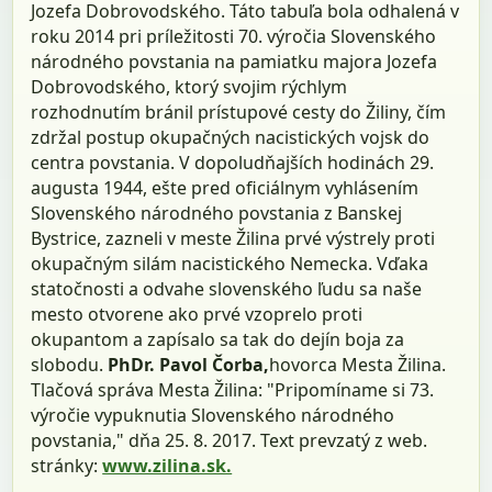
Jozefa Dobrovodského. Táto tabuľa bola odhalená v
roku 2014 pri príležitosti 70. výročia Slovenského
národného povstania na pamiatku majora Jozefa
Dobrovodského, ktorý svojim rýchlym
rozhodnutím bránil prístupové cesty do Žiliny, čím
zdržal postup okupačných nacistických vojsk do
centra povstania. V dopoludňajších hodinách 29.
augusta 1944, ešte pred oficiálnym vyhlásením
Slovenského národného povstania z Banskej
Bystrice, zazneli v meste Žilina prvé výstrely proti
okupačným silám nacistického Nemecka. Vďaka
statočnosti a odvahe slovenského ľudu sa naše
mesto otvorene ako prvé vzoprelo proti
okupantom a zapísalo sa tak do dejín boja za
slobodu.
PhDr. Pavol Čorba,
hovorca Mesta Žilina.
Tlačová správa Mesta Žilina: "Pripomíname si 73.
výročie vypuknutia Slovenského národného
povstania," dňa 25. 8. 2017. Text prevzatý z web.
stránky:
www.zilina.sk.