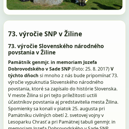
73. výročie SNP v Žiline
73. výročie Slovenského národného
povstania v Žiline
Pamätník genmjr. in memoriam Jozefa
Dobrovodského v Sade SNP
(Foto: 25. 8. 2017)
V
týchto dňoch
si mnoho z nás bude pripomínať 73.
výročie vypuknutia Slovenského národného
povstania, ktoré sa zapísalo do histórie Slovenska.
V meste Žilina si pri tejto príležitosti uctili
účastníkov povstania aj predstavitelia mesta Žilina.
Spomienky sa konali v piatok 25. augusta pri
Pamätníku civilných obetí 2. svetovej vojny v
Lesoparku Chrasť a pri Pamätnej tabuli genmjr. in
memoriam Jozefa Dobrovodského v Sade SNP.