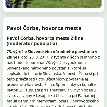
Pavol Čorba, hovorca mesta
Pavol Čorba, hovorca mesta Žilina
(moderátor podujatia)
73. výročie Slovenského národného povstania v
Žiline
(Foto: 25. 8. 2017)
V týchto dňoch
si mnoho z
nás bude pripomínať 73. výročie vypuknutia
Slovenského národného povstania, ktoré sa
zapísalo do histórie Slovenska. V meste Žilina si pri
tejto príležitosti uctili účastníkov povstania aj
predstavitelia mesta Žilina. Spomienky sa konali v
piatok 25. augusta pri Pamätníku civilných obetí 2.
svetovej vojny v Lesoparku Chrasť a pri Pamätnej
tabuli genmjr. in memoriam Jozefa Dobrovodského
v Sade SNP. „Slovenské národné povstanie bolo