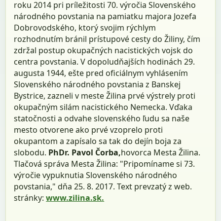
roku 2014 pri príležitosti 70. výročia Slovenského
národného povstania na pamiatku majora Jozefa
Dobrovodského, ktorý svojim rýchlym
rozhodnutím bránil prístupové cesty do Žiliny, čím
zdržal postup okupačných nacistických vojsk do
centra povstania. V dopoludňajších hodinách 29.
augusta 1944, ešte pred oficiálnym vyhlásením
Slovenského národného povstania z Banskej
Bystrice, zazneli v meste Žilina prvé výstrely proti
okupačným silám nacistického Nemecka. Vďaka
statočnosti a odvahe slovenského ľudu sa naše
mesto otvorene ako prvé vzoprelo proti
okupantom a zapísalo sa tak do dejín boja za
slobodu.
PhDr. Pavol Čorba,
hovorca Mesta Žilina.
Tlačová správa Mesta Žilina: "Pripomíname si 73.
výročie vypuknutia Slovenského národného
povstania," dňa 25. 8. 2017. Text prevzatý z web.
stránky:
www.zilina.sk.