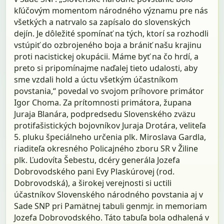
kľúčovým momentom národného významu pre nás
všetkých a natrvalo sa zapísalo do slovenských
dejín. Je dôležité spomínať na tých, ktorí sa rozhodli
vstúpiť do ozbrojeného boja a brániť našu krajinu
proti nacistickej okupácii. Máme byť na čo hrdí, a
preto si pripomínajme naďalej tieto udalosti, aby
sme vzdali hold a úctu všetkým účastníkom
povstania,“ povedal vo svojom príhovore primátor
Igor Choma. Za prítomnosti primátora, župana
Juraja Blanára, podpredsedu Slovenského zväzu
protifašistických bojovníkov Juraja Drotára, veliteľa
5. pluku špeciálneho určenia plk. Miroslava Gardla,
riaditeľa okresného Policajného zboru SR v Žiline
plk. Ľudovíta Šebestu, dcéry generála Jozefa
Dobrovodského pani Evy Plaskúrovej (rod.
Dobrovodská), a širokej verejnosti si uctili
účastníkov Slovenského národného povstania aj v
Sade SNP pri Pamätnej tabuli genmjr. in memoriam
Jozefa Dobrovodského. Táto tabuľa bola odhalená v