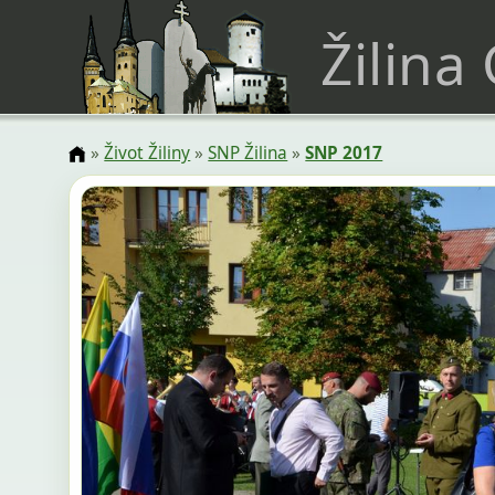
Žilina
»
Život Žiliny
»
SNP Žilina
»
SNP 2017