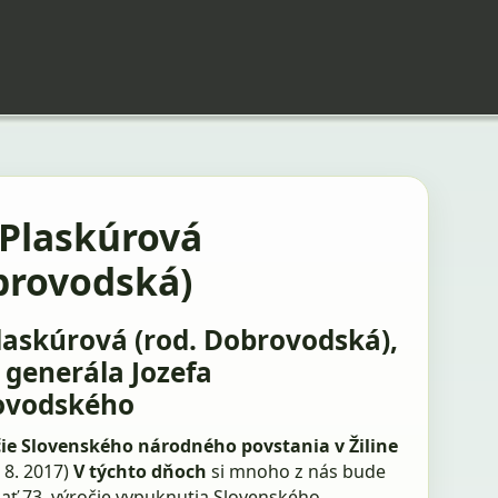
 Plaskúrová
brovodská)
laskúrová (rod. Dobrovodská),
 generála Jozefa
ovodského
čie Slovenského národného povstania v Žiline
. 8. 2017)
V týchto dňoch
si mnoho z nás bude
ať 73. výročie vypuknutia Slovenského