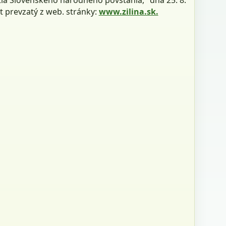
t prevzatý z web. stránky:
www.zilina.sk.