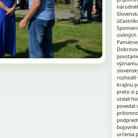
národného
Slovenska.
účastníko
Spomienk
civilných
Pamätnej
Dobrovod
povstan
významu 
slovenský
rozhodli 
krajinu p
preto si 
vzdali h
povedal 
prítomno
podpreds
bojovníko
určenia p