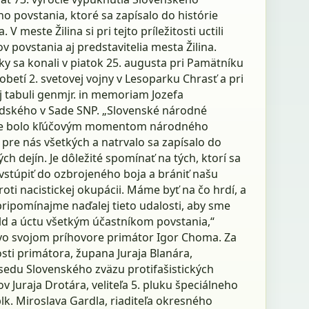
 povstania, ktoré sa zapísalo do histórie
 V meste Žilina si pri tejto príležitosti uctili
v povstania aj predstavitelia mesta Žilina.
y sa konali v piatok 25. augusta pri Pamätníku
 obetí 2. svetovej vojny v Lesoparku Chrasť a pri
 tabuli genmjr. in memoriam Jozefa
ského v Sade SNP. „Slovenské národné
ie bolo kľúčovým momentom národného
pre nás všetkých a natrvalo sa zapísalo do
ch dejín. Je dôležité spomínať na tých, ktorí sa
vstúpiť do ozbrojeného boja a brániť našu
roti nacistickej okupácii. Máme byť na čo hrdí, a
pripomínajme naďalej tieto udalosti, aby sme
old a úctu všetkým účastníkom povstania,“
vo svojom príhovore primátor Igor Choma. Za
sti primátora, župana Juraja Blanára,
edu Slovenského zväzu protifašistických
v Juraja Drotára, veliteľa 5. pluku špeciálneho
lk. Miroslava Gardla, riaditeľa okresného