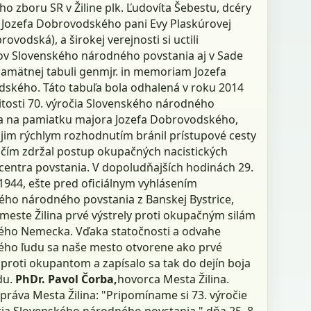
ho zboru SR v Žiline plk. Ľudovíta Šebestu, dcéry
 Jozefa Dobrovodského pani Evy Plaskúrovej
rovodská), a širokej verejnosti si uctili
ov Slovenského národného povstania aj v Sade
Pamätnej tabuli genmjr. in memoriam Jozefa
ského. Táto tabuľa bola odhalená v roku 2014
žitosti 70. výročia Slovenského národného
a na pamiatku majora Jozefa Dobrovodského,
ojim rýchlym rozhodnutím bránil prístupové cesty
, čím zdržal postup okupačných nacistických
 centra povstania. V dopoludňajších hodinách 29.
1944, ešte pred oficiálnym vyhlásením
ého národného povstania z Banskej Bystrice,
 meste Žilina prvé výstrely proti okupačným silám
kého Nemecka. Vďaka statočnosti a odvahe
ého ľudu sa naše mesto otvorene ako prvé
proti okupantom a zapísalo sa tak do dejín boja
du.
PhDr. Pavol Čorba,
hovorca Mesta Žilina.
práva Mesta Žilina: "Pripomíname si 73. výročie
ia Slovenského národného povstania," dňa 25. 8.