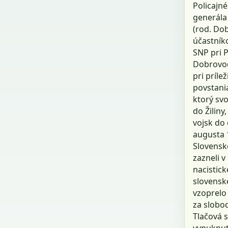
Policajné
generála
(rod. Dob
účastník
SNP pri 
Dobrovod
pri príle
povstani
ktorý sv
do Žiliny
vojsk do
augusta 
Slovensk
zazneli v
nacistic
slovensk
vzoprelo 
za slobo
Tlačová s
vypuknut