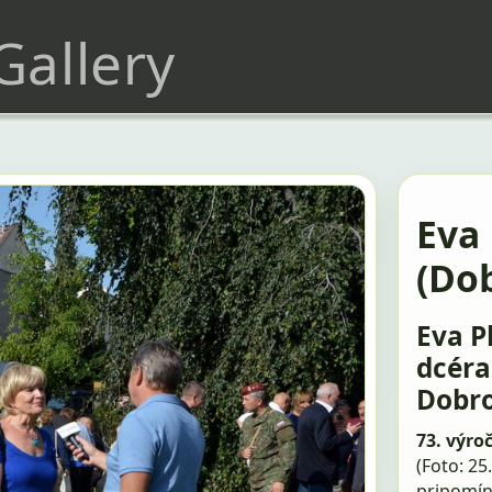
 Gallery
Eva
(Do
Eva P
dcéra
Dobr
73. výro
(Foto: 25
pripomín