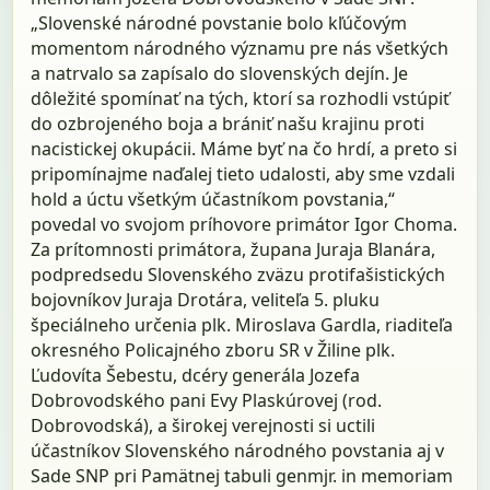
„Slovenské národné povstanie bolo kľúčovým
momentom národného významu pre nás všetkých
a natrvalo sa zapísalo do slovenských dejín. Je
dôležité spomínať na tých, ktorí sa rozhodli vstúpiť
do ozbrojeného boja a brániť našu krajinu proti
nacistickej okupácii. Máme byť na čo hrdí, a preto si
pripomínajme naďalej tieto udalosti, aby sme vzdali
hold a úctu všetkým účastníkom povstania,“
povedal vo svojom príhovore primátor Igor Choma.
Za prítomnosti primátora, župana Juraja Blanára,
podpredsedu Slovenského zväzu protifašistických
bojovníkov Juraja Drotára, veliteľa 5. pluku
špeciálneho určenia plk. Miroslava Gardla, riaditeľa
okresného Policajného zboru SR v Žiline plk.
Ľudovíta Šebestu, dcéry generála Jozefa
Dobrovodského pani Evy Plaskúrovej (rod.
Dobrovodská), a širokej verejnosti si uctili
účastníkov Slovenského národného povstania aj v
Sade SNP pri Pamätnej tabuli genmjr. in memoriam