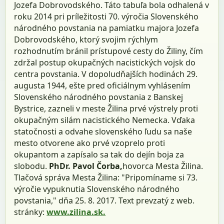
Jozefa Dobrovodského. Táto tabuľa bola odhalená v
roku 2014 pri príležitosti 70. výročia Slovenského
národného povstania na pamiatku majora Jozefa
Dobrovodského, ktorý svojim rýchlym
rozhodnutím bránil prístupové cesty do Žiliny, čím
zdržal postup okupačných nacistických vojsk do
centra povstania. V dopoludňajších hodinách 29.
augusta 1944, ešte pred oficiálnym vyhlásením
Slovenského národného povstania z Banskej
Bystrice, zazneli v meste Žilina prvé výstrely proti
okupačným silám nacistického Nemecka. Vďaka
statočnosti a odvahe slovenského ľudu sa naše
mesto otvorene ako prvé vzoprelo proti
okupantom a zapísalo sa tak do dejín boja za
slobodu.
PhDr. Pavol Čorba,
hovorca Mesta Žilina.
Tlačová správa Mesta Žilina: "Pripomíname si 73.
výročie vypuknutia Slovenského národného
povstania," dňa 25. 8. 2017. Text prevzatý z web.
stránky:
www.zilina.sk.