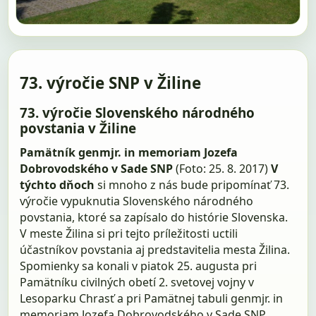
73. výročie SNP v Žiline
73. výročie Slovenského národného
povstania v Žiline
Pamätník genmjr. in memoriam Jozefa
Dobrovodského v Sade SNP
(Foto: 25. 8. 2017)
V
týchto dňoch
si mnoho z nás bude pripomínať 73.
výročie vypuknutia Slovenského národného
povstania, ktoré sa zapísalo do histórie Slovenska.
V meste Žilina si pri tejto príležitosti uctili
účastníkov povstania aj predstavitelia mesta Žilina.
Spomienky sa konali v piatok 25. augusta pri
Pamätníku civilných obetí 2. svetovej vojny v
Lesoparku Chrasť a pri Pamätnej tabuli genmjr. in
memoriam Jozefa Dobrovodského v Sade SNP.