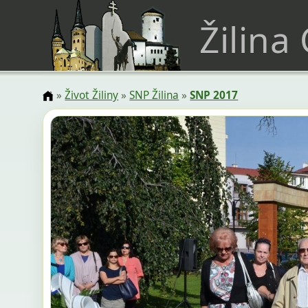
Žilina
»
Život Žiliny
»
SNP Žilina
»
SNP 2017