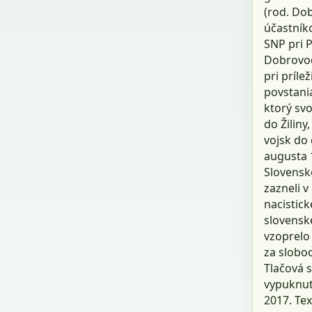
(rod. Dob
účastník
SNP pri 
Dobrovod
pri príle
povstani
ktorý sv
do Žiliny
vojsk do
augusta 
Slovensk
zazneli v
nacistic
slovensk
vzoprelo 
za slobo
Tlačová s
vypuknut
2017. Tex