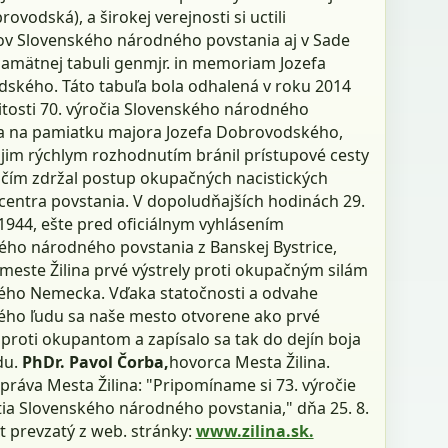
rovodská), a širokej verejnosti si uctili
ov Slovenského národného povstania aj v Sade
Pamätnej tabuli genmjr. in memoriam Jozefa
ského. Táto tabuľa bola odhalená v roku 2014
žitosti 70. výročia Slovenského národného
a na pamiatku majora Jozefa Dobrovodského,
ojim rýchlym rozhodnutím bránil prístupové cesty
, čím zdržal postup okupačných nacistických
 centra povstania. V dopoludňajších hodinách 29.
1944, ešte pred oficiálnym vyhlásením
ého národného povstania z Banskej Bystrice,
 meste Žilina prvé výstrely proti okupačným silám
kého Nemecka. Vďaka statočnosti a odvahe
ého ľudu sa naše mesto otvorene ako prvé
proti okupantom a zapísalo sa tak do dejín boja
du.
PhDr. Pavol Čorba,
hovorca Mesta Žilina.
práva Mesta Žilina: "Pripomíname si 73. výročie
ia Slovenského národného povstania," dňa 25. 8.
t prevzatý z web. stránky:
www.zilina.sk.