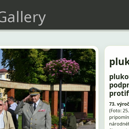
 Gallery
pluk
pluko
podpr
proti
73. výro
(Foto: 25
pripomín
národného