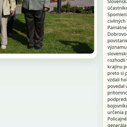
Slovenska.
účastníko
Spomienk
civilných
Pamätnej
Dobrovod
povstan
významu 
slovenský
rozhodli 
krajinu p
preto si 
vzdali h
povedal 
prítomno
podpreds
bojovníko
určenia p
Policajné
generála