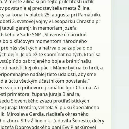
 V meste Žilina si pri tejto príležitosti uctili
v povstania aj predstavitelia mesta Žilina.
y sa konali v piatok 25. augusta pri Pamätníku
 obetí 2. svetovej vojny v Lesoparku Chrasť a pri
 tabuli genmjr. in memoriam Jozefa
ského v Sade SNP. „Slovenské národné
ie bolo kľúčovým momentom národného
pre nás všetkých a natrvalo sa zapísalo do
ch dejín. Je dôležité spomínať na tých, ktorí sa
vstúpiť do ozbrojeného boja a brániť našu
roti nacistickej okupácii. Máme byť na čo hrdí, a
pripomínajme naďalej tieto udalosti, aby sme
old a úctu všetkým účastníkom povstania,“
vo svojom príhovore primátor Igor Choma. Za
sti primátora, župana Juraja Blanára,
edu Slovenského zväzu protifašistických
v Juraja Drotára, veliteľa 5. pluku špeciálneho
lk. Miroslava Gardla, riaditeľa okresného
ho zboru SR v Žiline plk. Ľudovíta Šebestu, dcéry
 Jozefa Dobrovodského pani Evy Plaskúrovej