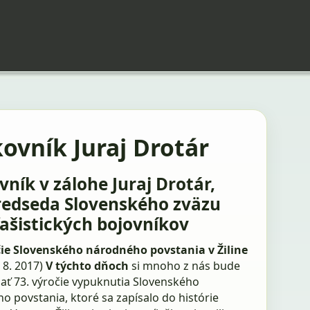
ovník Juraj Drotár
vník v zálohe Juraj Drotár,
edseda Slovenského zväzu
fašistických bojovníkov
čie Slovenského národného povstania v Žiline
. 8. 2017)
V týchto dňoch
si mnoho z nás bude
ať 73. výročie vypuknutia Slovenského
 povstania, ktoré sa zapísalo do histórie